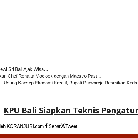
ewi Sri Bali Ajak Wisa…
an Chef Renatta Moeloek dengan Maestro Past…
Usung Konsep Ekonomi Kreatif, Bupati Purworejo Resmikan Ked
KPU Bali Siapkan Teknis Pengat
leh
KORANJURI.com
Sebar
Tweet