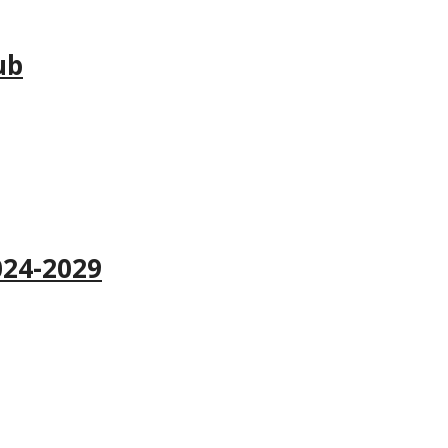
ub
024-2029