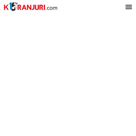
Lewati
ke
konten