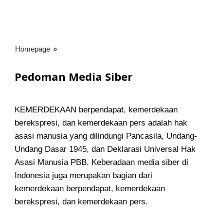
Homepage
»
Pedoman
Media
Siber
Pedoman Media Siber
12
KEMERDEKAAN berpendapat, kemerdekaan
Juni
berekspresi, dan kemerdekaan pers adalah hak
2019
|
asasi manusia yang dilindungi Pancasila, Undang-
8:01
Undang Dasar 1945, dan Deklarasi Universal Hak
Am
Asasi Manusia PBB. Keberadaan media siber di
oleh
koranjuri.com
Indonesia juga merupakan bagian dari
kemerdekaan berpendapat, kemerdekaan
berekspresi, dan kemerdekaan pers.