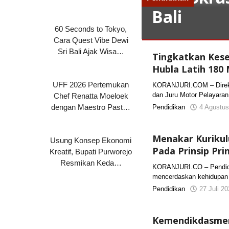
Bali
60 Seconds to Tokyo,
Cara Quest Vibe Dewi
Pendidikan
Sri Bali Ajak Wisa…
Tingkatkan Kesel
4
Hubla Latih 180
Agustus
UFF 2026 Pertemukan
2026
KORANJURI.COM – Direkto
|
dan Juru Motor Pelayara
Chef Renatta Moeloek
8:13
dengan Maestro Past…
Pendidikan
4 Agustus
Pm
oleh
KORANJURI.com
Menakar Kurikul
Usung Konsep Ekonomi
Pada Prinsip Pr
Kreatif, Bupati Purworejo
Resmikan Keda…
KORANJURI.CO – Pendidik
mencerdaskan kehidupan 
Pendidikan
27 Juli 2
Kemendikdasme