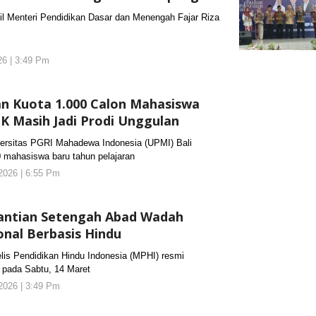
Menteri Pendidikan Dasar dan Menengah Fajar Riza
026 | 3:49 Pm
oleh
KORANJURI.com
an Kuota 1.000 Calon Mahasiswa
BK Masih Jadi Prodi Unggulan
sitas PGRI Mahadewa Indonesia (UPMI) Bali
 mahasiswa baru tahun pelajaran
2026 | 6:55 Pm
oleh
KORANJURI.com
nantian Setengah Abad Wadah
onal Berbasis Hindu
s Pendidikan Hindu Indonesia (MPHI) resmi
l pada Sabtu, 14 Maret
2026 | 3:49 Pm
oleh
KORANJURI.com