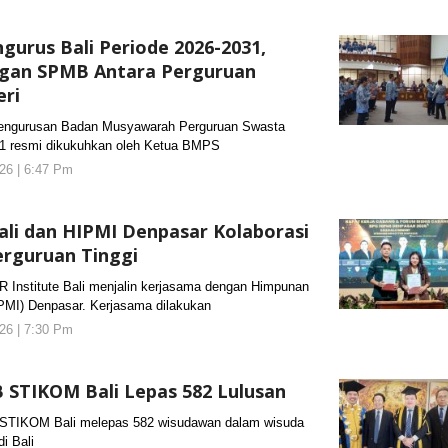
KORANJURI.com
gurus Bali Periode 2026-2031,
ngan SPMB Antara Perguruan
eri
gurusan Badan Musyawarah Perguruan Swasta
1 resmi dikukuhkan oleh Ketua BMPS
26 | 6:47 Pm
oleh
KORANJURI.com
Bali dan HIPMI Denpasar Kolaborasi
rguruan Tinggi
nstitute Bali menjalin kerjasama dengan Himpunan
PMI) Denpasar. Kerjasama dilakukan
26 | 7:30 Pm
oleh
KORANJURI.com
B STIKOM Bali Lepas 582 Lulusan
TIKOM Bali melepas 582 wisudawan dalam wisuda
i Bali