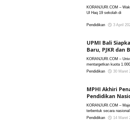
KORANJURI.COM – Wakil 
Ul Haq 19 sekolah di
Pendidikan
3 April 2
UPMI Bali Siapk
Baru, PJKR dan 
KORANJURI.COM – Univer
mentargetkan kuota 1.000
Pendidikan
30 Maret 
MPHI Akhiri Pe
Pendidikan Nasi
KORANJURI.COM – Majeli
terbentuk secara nasiona
Pendidikan
14 Maret 