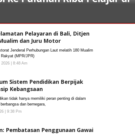
amatan Pelayaran di Bali, Ditjen
 Mualim dan Juru Motor
rat Jenderal Perhubungan Laut melatih 180 Mualim
n Rakyat (MPR/JPR)
 2026 | 8:48 Am
oleh
KORANJURI.com
um Sistem Pendidikan Berpijak
insip Kebangsaan
an tidak hanya memiliki peran penting di dalam
berbangsa dan bernegara,
026 | 9:38 Pm
oleh
koranjuri2
n: Pembatasan Penggunaan Gawai