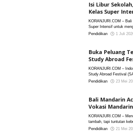
Isi Libur Sekola
Kelas Super Inte
KORANJURI.COM – Bali 
Super Intensif untuk meng
Pendidikan
1 Juli 20
Buka Peluang Te
Study Abroad Fes
KORANJURI.COM – Indones
Study Abroad Festival (S
Pendidikan
23 Mei 20
Bali Mandarin A
Vokasi Mandarin
KORANJURI.COM – Menguas
tambah, tapi tuntutan keb
Pendidikan
21 Mei 20