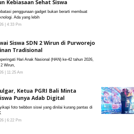
un Kebiasaan Sehat Siswa
asi penggunaan gadget bukan berarti membuat
knologi. Ada yang lebih
026 | 4:33 Pm
oleh
KORANJURI.com
wai Siswa SDN 2 Wirun di Purworejo
nan Tradisional
ingati Hari Anak Nasional (HAN) ke-42 tahun 2026,
 2 Wirun,
026 | 11:25 Am
oleh
KORANJURI.com
lgar, Ketua PGRI Bali Minta
iswa Punya Adab Digital
i foto twibbon siswi yang dinilai kurang pantas di
K
026 | 6:22 Pm
oleh
KORANJURI.com