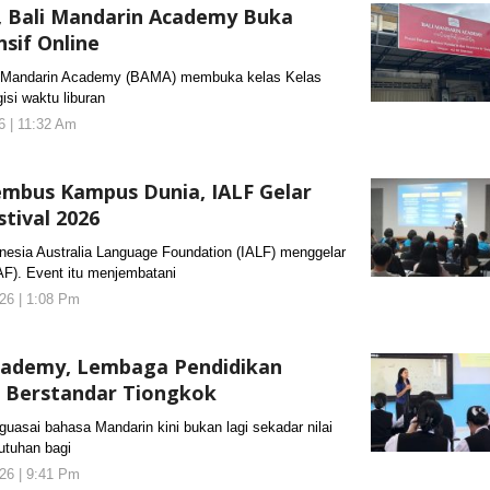
h, Bali Mandarin Academy Buka
nsif Online
Mandarin Academy (BAMA) membuka kelas Kelas
isi waktu liburan
26 | 11:32 Am
oleh
KORANJURI.com
mbus Kampus Dunia, IALF Gelar
tival 2026
ia Australia Language Foundation (IALF) menggelar
AF). Event itu menjembatani
26 | 1:08 Pm
oleh
KORANJURI.com
cademy, Lembaga Pendidikan
 Berstandar Tiongkok
ai bahasa Mandarin kini bukan lagi sekadar nilai
utuhan bagi
26 | 9:41 Pm
oleh