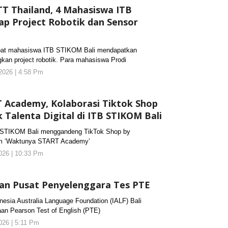
 Thailand, 4 Mahasiswa ITB
ap Project Robotik dan Sensor
 mahasiswa ITB STIKOM Bali mendapatkan
n project robotik. Para mahasiswa Prodi
2026 | 4:58 Pm
oleh
KORANJURI.com
 Academy, Kolaborasi Tiktok Shop
 Talenta Digital di ITB STIKOM Bali
TIKOM Bali menggandeng TikTok Shop by
ram ‘Waktunya START Academy’
026 | 10:33 Pm
oleh
KORANJURI.com
kan Pusat Penyelenggara Tes PTE
ia Australia Language Foundation (IALF) Bali
an Pearson Test of English (PTE)
026 | 5:11 Pm
oleh