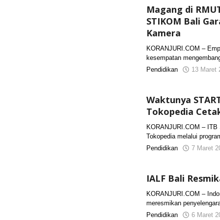
Magang di RMUTT
STIKOM Bali Gar
Kamera
KORANJURI.COM – Empat
kesempatan mengembangka
Pendidikan
13 Maret 
Waktunya START
Tokopedia Cetak
KORANJURI.COM – ITB S
Tokopedia melalui prog
Pendidikan
7 Maret 2
IALF Bali Resmi
KORANJURI.COM – Indones
meresmikan penyelengara
Pendidikan
6 Maret 2