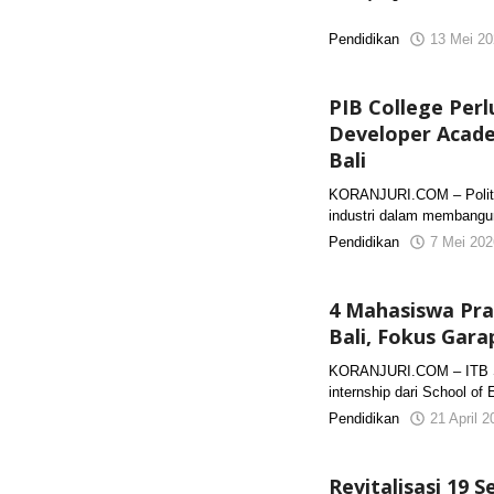
Pendidikan
13 Mei 20
PIB College Perl
Developer Acad
Bali
KORANJURI.COM – Politek
industri dalam membang
Pendidikan
7 Mei 202
4 Mahasiswa Pran
Bali, Fokus Gara
KORANJURI.COM – ITB S
internship dari School of
Pendidikan
21 April 
Revitalisasi 19