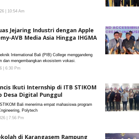
26 | 10:54 Am
oleh
KORANJURI.com
uas Jejaring Industri dengan Apple
emy-AVB Media Asia Hingga IHGMA
nik International Bali (PIB) College menggandeng
un dan mengembangkan ekosistem vokasi.
6 | 6:30 Pm
oleh
KORANJURI.com
cis Ikuti Internship di ITB STIKOM
p Desa Digital Punggul
TIKOM Bali menerima empat mahasiswa program
 Engineering, Polytech
2026 | 7:56 Pm
oleh
KORANJURI.com
 Sekolah di Karangasem Rampung