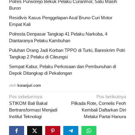
Polres Purworejo Bekuk Pelaku Curanmor, Satu Masih
Buron
Residivis Kasus Penggelapan Asal Bruno Curi Motor
Empat Kali
Polresta Denpasar Tangkap 41 Pelaku Narkoba, 4
Diantaranya Pelaku Kambuhan
Puluhan Orang Jadi Korban TPPO di Turki, Bareskrim Polri
Tangkap 2 Pelaku di Cileungsi
Sempat Kabur, Pelaku Perkosaan dan Pembunuhan di
Depok Ditangkap di Pekalongan
oleh
koranjuri.com
Navigasi
Pos sebelumnya
Pos berikutnya
pos
STIKOM Bali Bakal
Pilkada Rote, Cornelis Feoh
Bertransformasi Menjadi
Kembali Daftarkan Diri
Institut Teknologi
Melalui Partai Hanura