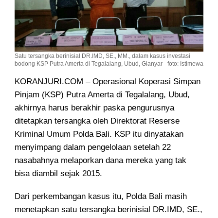
Satu tersangka berinisial DR.IMD, SE., MM., dalam kasus investasi
bodong KSP Putra Amerta di Tegalalang, Ubud, Gianyar - foto: Istimewa
KORANJURI.COM – Operasional Koperasi Simpan
Pinjam (KSP) Putra Amerta di Tegalalang, Ubud,
akhirnya harus berakhir
paska pengurusnya
ditetapkan tersangka oleh Direktorat Reserse
Kriminal Umum Polda Bali. KSP itu dinyatakan
menyimpang dalam pengelolaan setelah 22
nasabahnya melaporkan dana mereka yang tak
bisa diambil sejak 2015.
Dari perkembangan kasus itu, Polda Bali masih
menetapkan satu tersangka berinisial DR.IMD, SE.,