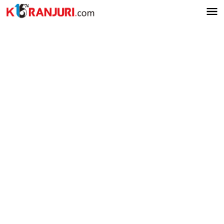
Lewati
ke
konten