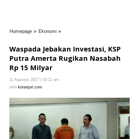
Homepage
»
Ekonomi
»
Waspada
Jebakan
Investasi,
Waspada Jebakan Investasi, KSP
KSP
Putra Amerta Rugikan Nasabah
Putra
Rp 15 Milyar
Amerta
Rugikan
Nasabah
11 Agustus 2017 | 10:11 am
oleh
Rp
koranjuri.com
oleh
koranjuri.com
15
Milyar