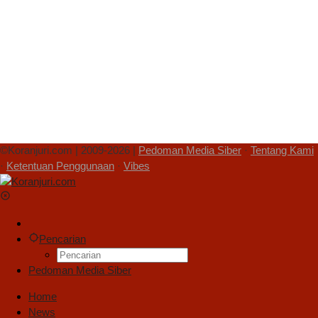
©Koranjuri.com | 2009-2026 |
Pedoman Media Siber
·
Tentang Kami
·
Ketentuan Penggunaan
·
Vibes
Pencarian
Pedoman Media Siber
Home
News