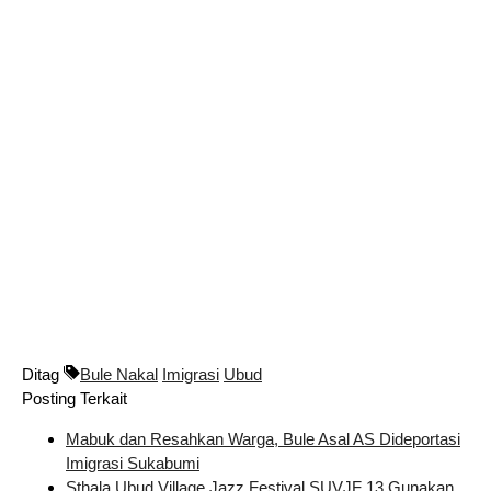
Ditag
Bule Nakal
Imigrasi
Ubud
Posting Terkait
Mabuk dan Resahkan Warga, Bule Asal AS Dideportasi
Imigrasi Sukabumi
Sthala Ubud Village Jazz Festival SUVJF 13 Gunakan