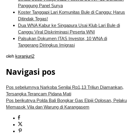
Panggung Panel Surya
Koster Tanggapi Lari Komunitas Bule di Canggu: Harus
Ditindak Tegas!
Dua WNA Kabur ke Singapura Usai Klub Lari Bule di
Canggu Viral Diskriminasi Peserta WNI
Palsukan Dokumen ITAS Investor, 10 WNA di
Tangerang Diringkus Imigrasi
oleh
koranjuri2
Navigasi pos
Pos sebelumnya
Narkoba Senilai Rp1,13 Triliun Diamankan,
Tersangka Terancam Pidana Mati
Pos berikutnya
Polda Bali Bongkar Gas Elpiji Oplosan, Pelaku
Memasok Vila dan Warung di Karangasem