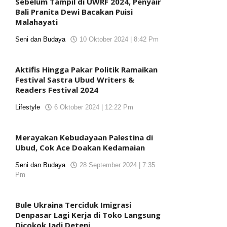
Sebelum Tampil di UWRF 2024, Penyair
Bali Pranita Dewi Bacakan Puisi
Malahayati
Seni dan Budaya
10 Oktober 2024 | 8:42 Pm
oleh
koranjuri2
Aktifis Hingga Pakar Politik Ramaikan
Festival Sastra Ubud Writers &
Readers Festival 2024
Lifestyle
6 Oktober 2024 | 12:22 Pm
oleh
koranjuri2
Merayakan Kebudayaan Palestina di
Ubud, Cok Ace Doakan Kedamaian
Seni dan Budaya
28 September 2024 | 7:35
Pm
oleh
koranjuri2
Bule Ukraina Terciduk Imigrasi
Denpasar Lagi Kerja di Toko Langsung
Dicokok Jadi Deteni