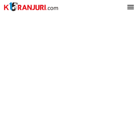
Lewati
ke
konten