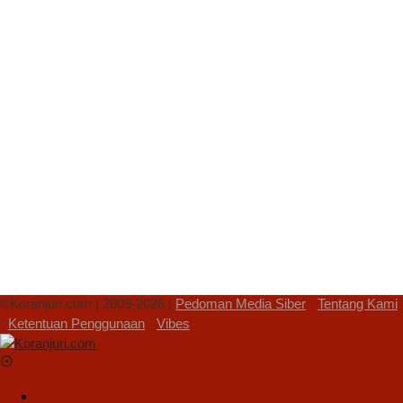
©Koranjuri.com | 2009-2026 |
Pedoman Media Siber
·
Tentang Kami
·
Ketentuan Penggunaan
·
Vibes