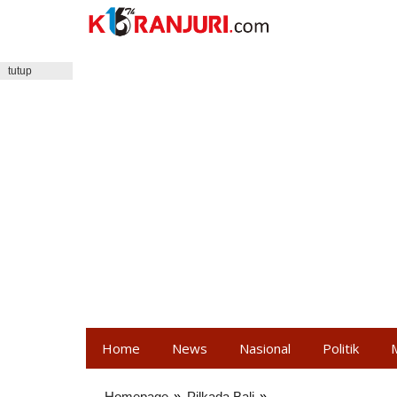
Lewati
ke
konten
tutup
Home
News
Nasional
Politik
Homepage
»
Pilkada Bali
»
Ribuan