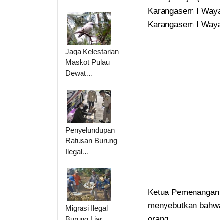
Karangasem I Waya
Karangasem I Waya
Jaga Kelestarian
Maskot Pulau
Dewat…
Penyelundupan
Ratusan Burung
Ilegal…
Ketua Pemenangan 
menyebutkan bahwa 
Migrasi Ilegal
orang.
Burung Liar,