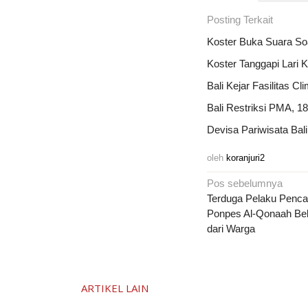
Posting Terkait
Koster Buka Suara So
Koster Tanggapi Lari 
Bali Kejar Fasilitas C
Bali Restriksi PMA, 
Devisa Pariwisata Ba
oleh
koranjuri2
Navigasi
Pos sebelumnya
pos
Terduga Pelaku Penca
Ponpes Al-Qonaah Bek
dari Warga
ARTIKEL LAIN