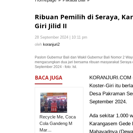
Pemilih
di
Ribuan Pemilih di Seraya, K
Seraya,
Giri Jilid II
Karangasem
Siap
28 September 2024 | 10:11 pm
oleh
Antarkan
koranjuri2
oleh
koranjuri2
Paket
Koster-
Paslon Gubernur Bali dan Wakil Gubernur Bali Nomor 2 Wa
Giri
mengacungkan dua jari bersama ribuan masyarakat Seraya 
Jilid
September 2024 - foto: Ist.
II
BACA JUGA
KORANJURI.COM – 
Koster-Giri itu ber
Desa Pakraman Ser
September 2024.
Ada sekitar 1.000 w
Recycle Me, Coca
Cola Gandeng M
Karangasem Gede D
Mar…
Mahayadnya (Dewa 