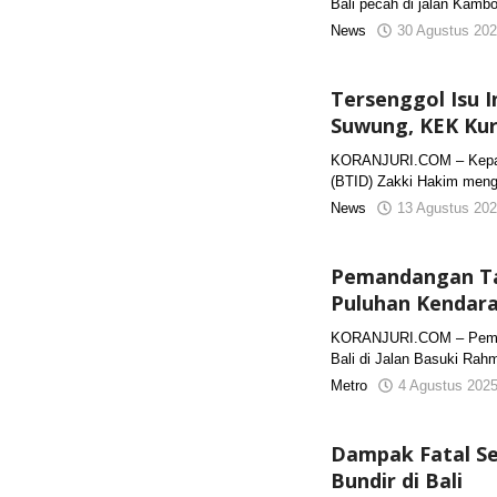
Bali pecah di jalan Kambo
News
30 Agustus 202
Tersenggol Isu I
Suwung, KEK Kur
KORANJURI.COM – Kepala
(BTID) Zakki Hakim men
News
13 Agustus 202
Pemandangan Tak
Puluhan Kendar
KORANJURI.COM – Pemanda
Bali di Jalan Basuki Rah
Metro
4 Agustus 2025
Dampak Fatal S
Bundir di Bali