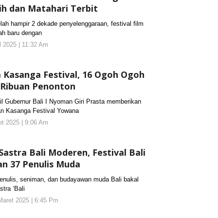
tih dan Matahari Terbit
 hampir 2 dekade penyelenggaraan, festival film
ah baru dengan
il 2025 | 11:32 Am
oleh
koranjuri2
 Kasanga Festival, 16 Ogoh Ogoh
 Ribuan Penonton
Gubernur Bali I Nyoman Giri Prasta memberikan
n Kasanga Festival Yowana
et 2025 | 9:06 Am
oleh
koranjuri2
astra Bali Moderen, Festival Bali
an 37 Penulis Muda
ulis, seniman, dan budayawan muda Bali bakal
tra ‘Bali
Maret 2025 | 6:45 Pm
oleh
koranjuri2