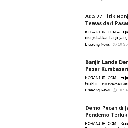
Ada 77 Titik Ban
Tewas dari Pasa
KORANJURI.COM – Hujan s
menyebabkan banjir yang
Breaking News
10 Se
Banjir Landa De
Pasar Kumbasar
KORANJURI.COM – Hujan 
terakhir menyebabkan banj
Breaking News
10 Se
Demo Pecah di J
Pendemo Terluka
KORANJURI.COM – Kericu