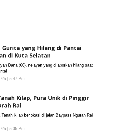
Gurita yang Hilang di Pantai
n di Kuta Selatan
 Dana (60), nelayan yang dilaporkan hilang saat
ntai
025 | 5:47 Pm
oleh
KORANJURI.com
nah Kilap, Pura Unik di Pinggir
urah Rai
nah Kilap berlokasi di jalan Baypass Ngurah Rai
025 | 5:35 Pm
oleh
KORANJURI.com