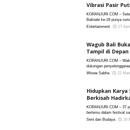
Vibrasi Pasir Pu
KORANJURI.COM – Setelah
Balinale ke-18 punya rum
Entertainment
27 Apr
Wagub Bali Buka
Tampil di Depan
KORANJURI.COM – Wakil 
dukungan penyelenggaraa
Wiswa Sabha
22 Mar
Hidupkan Karya S
Berkisah Hadirk
KORANJURI.COM – 37 pen
bertemu dalam festival sas
Seni dan Budaya
20 