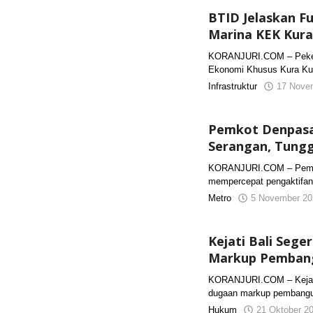
BTID Jelaskan F
Marina KEK Kura
KORANJURI.COM – Pekerj
Ekonomi Khusus Kura Kura
Infrastruktur
17 Nove
Pemkot Denpasa
Serangan, Tungg
KORANJURI.COM – Pemer
mempercepat pengaktifan 
Metro
5 November 20
Kejati Bali Seg
Markup Pemban
KORANJURI.COM – Kejaks
dugaan markup pembangu
Hukum
21 Oktober 2