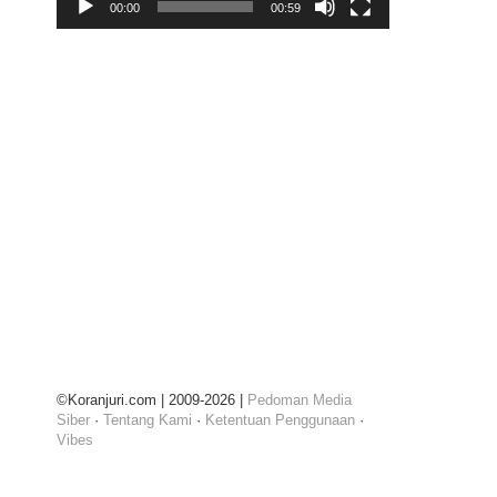
00:00
00:59
©Koranjuri.com | 2009-2026 |
Pedoman Media
Siber
·
Tentang Kami
·
Ketentuan Penggunaan
·
Vibes