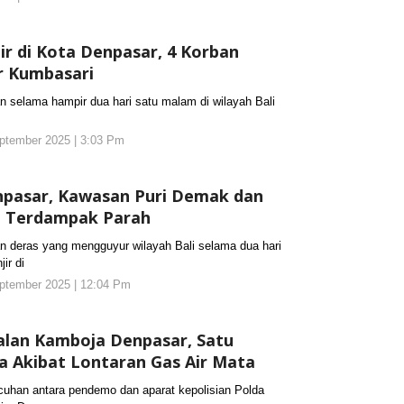
KORANJURI.com
jir di Kota Denpasar, 4 Korban
r Kumbasari
elama hampir dua hari satu malam di wilayah Bali
ptember 2025 | 3:03 Pm
oleh
koranjuri2
npasar, Kawasan Puri Demak dan
i Terdampak Parah
deras yang mengguyur wilayah Bali selama dua hari
ir di
ptember 2025 | 12:04 Pm
oleh
koranjuri2
alan Kamboja Denpasar, Satu
 Akibat Lontaran Gas Air Mata
han antara pendemo dan aparat kepolisian Polda