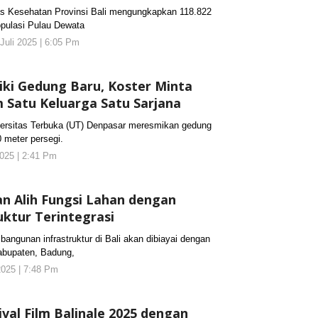
Kesehatan Provinsi Bali mengungkapkan 118.822
opulasi Pulau Dewata
 Juli 2025 | 6:05 Pm
oleh
koranjuri2
iki Gedung Baru, Koster Minta
Satu Keluarga Satu Sarjana
sitas Terbuka (UT) Denpasar meresmikan gedung
0 meter persegi.
2025 | 2:41 Pm
oleh
koranjuri2
an Alih Fungsi Lahan dengan
uktur Terintegrasi
unan infrastruktur di Bali akan dibiayai dengan
kabupaten, Badung,
2025 | 7:48 Pm
oleh
koranjuri2
val Film Balinale 2025 dengan