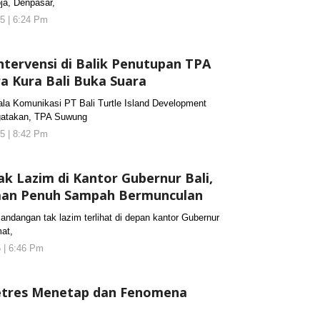
ja, Denpasar,
5 | 6:24 Pm
oleh
koranjuri2
ntervensi di Balik Penutupan TPA
a Kura Bali Buka Suara
 Komunikasi PT Bali Turtle Island Development
gatakan, TPA Suwung
5 | 8:42 Pm
oleh
koranjuri2
 Lazim di Kantor Gubernur Bali,
aan Penuh Sampah Bermunculan
ngan tak lazim terlihat di depan kantor Gubernur
mat,
 | 6:46 Pm
oleh
koranjuri2
etres Menetap dan Fenomena