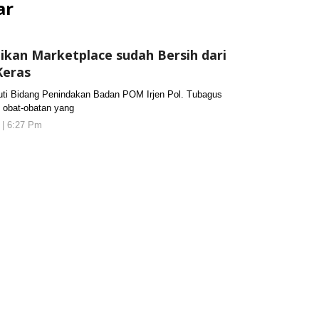
ar
kan Marketplace sudah Bersih dari
Keras
 Bidang Penindakan Badan POM Irjen Pol. Tubagus
 obat-obatan yang
 | 6:27 Pm
oleh
KORANJURI.com