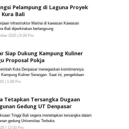
ungsi Pelampung di Laguna Proyek
 Kura Bali
aan infrastruktur Marina di kawasan Kawasan
 Bali diperkirakan berlangsung
mber 2025 | 8:26 Pm
oleh
KORANJURI.com
r Siap Dukung Kampung Kuliner
u Proposal Pokja
intah Kota Denpasar menegaskan komitmennya
Kampung Kuliner Serangan. Saat ini, pengelolaan
25 | 1:08 Pm
oleh
KORANJURI.com
era Tetapkan Tersangka Dugaan
gunan Gedung UT Denpasar
aan Tinggi Bali segera menetapkan tersangka dalam
nan gedung Universitas Terbuka
025 | 12:03 Pm
oleh