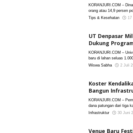
KORANJURI.COM – Dinas 
orang atau 14,9 persen p
Tips & Kesehatan
17
UT Denpasar Mil
Dukung Program 
KORANJURI.COM – Univer
baru di lahan seluas 1.00
Wiswa Sabha
2 Juli 
Koster Kendalik
Bangun Infrastr
KORANJURI.COM – Pembang
dana patungan dari tiga 
Infrastruktur
30 Juni 
Venue Baru Festi