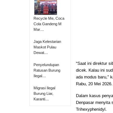
Recycle Me, Coca
Cola Gandeng M
Mar…
Jaga Kelestarian
Maskot Pulau
Dewat…
“Saat ini direktur 
Penyelundupan
dicek. Kalau ini s
Ratusan Burung
Ilegal…
ada modus baru,” k
Rabu, 20 Mei 2026.
Migrasi Ilegal
Burung Liar,
Dalam kasus penya
Karanti…
Denpasar menyita s
Trihexyphenidyl.