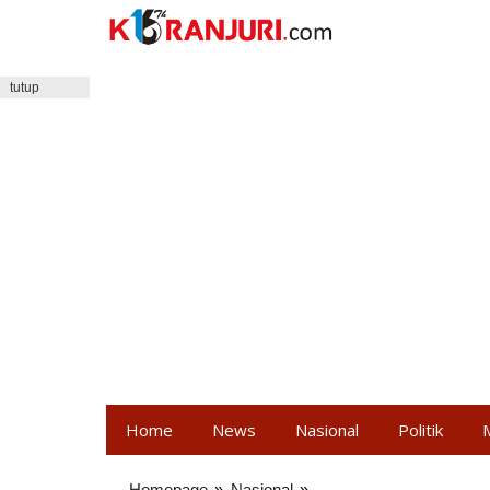
Lewati
ke
konten
tutup
Home
News
Nasional
Politik
Homepage
»
Nasional
»
Badan