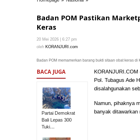
POM
Pastikan
Badan POM Pastikan Marketpl
Marketplace
Keras
sudah
Bersih
20 Mei 2026 | 6:27 pm
oleh
dari
KORANJURI.com
oleh
KORANJURI.com
Transaksi
Obat
Badan POM memamerkan barang bukti sitaan obat keras di K
Keras
BACA JUGA
KORANJURI.COM – 
Pol. Tubagus Ade H
disalahgunakan seb
Namun, pihaknya me
banyak ditawarkan 
Partai Demokrat
Bali Lepas 300
Tuki…