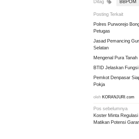
Ditag
BBPOM
Posting Terkait
Polres Purworejo Bong
Petugas
Jasad Pemancing Gurit
Selatan
Mengenal Pura Tanah K
BTID Jelaskan Fungsi
Pemkot Denpasar Sia
Pokja
oleh
KORANJURI.com
Navigasi
Pos sebelumnya
pos
Koster Minta Regulasi
Matikan Potensi Garam