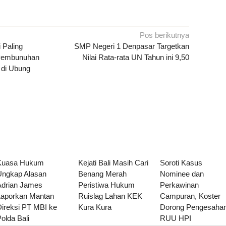
Pos berikutnya
 Paling
SMP Negeri 1 Denpasar Targetkan
 Pembunuhan
Nilai Rata-rata UN Tahun ini 9,50
a di Ubung
Kuasa Hukum
Kejati Bali Masih Cari
Soroti Kasus
Ungkap Alasan
Benang Merah
Nominee dan
Adrian James
Peristiwa Hukum
Perkawinan
Laporkan Mantan
Ruislag Lahan KEK
Campuran, Koster
Direksi PT MBI ke
Kura Kura
Dorong Pengesaha
olda Bali
RUU HPI