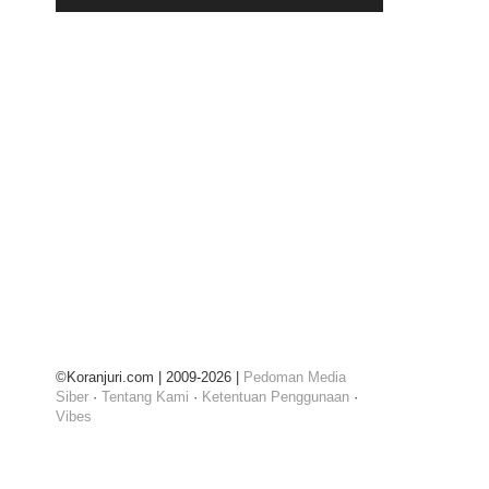
©Koranjuri.com | 2009-2026 |
Pedoman Media
Siber
·
Tentang Kami
·
Ketentuan Penggunaan
·
Vibes