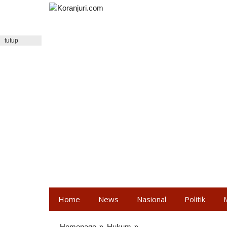
Lewati
ke
konten
tutup
Home
News
Nasional
Politik
Homepage
»
Hukum
»
Polisi