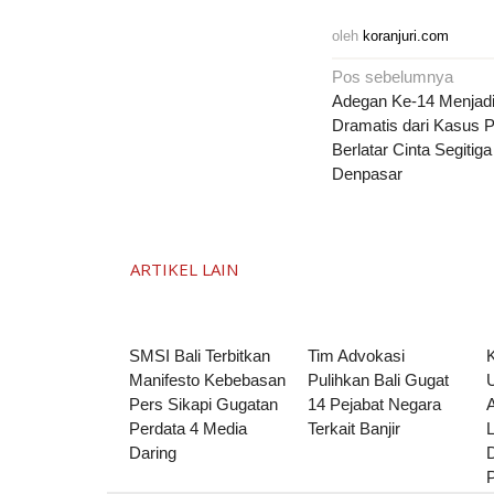
oleh
koranjuri.com
Navigasi
Pos sebelumnya
pos
Adegan Ke-14 Menjadi
Dramatis dari Kasus
Berlatar Cinta Segitig
Denpasar
ARTIKEL LAIN
SMSI Bali Terbitkan
Tim Advokasi
Manifesto Kebebasan
Pulihkan Bali Gugat
Pers Sikapi Gugatan
14 Pejabat Negara
Perdata 4 Media
Terkait Banjir
Daring
P