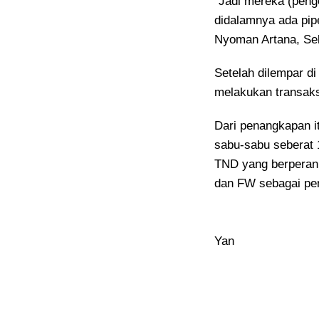
“Jadi mereka (peng
didalamnya ada pipe
Nyoman Artana, Sel
Setelah dilempar di
melakukan transaksi
Dari penangkapan i
sabu-sabu seberat
TND yang berperan 
dan FW sebagai pe
Yan