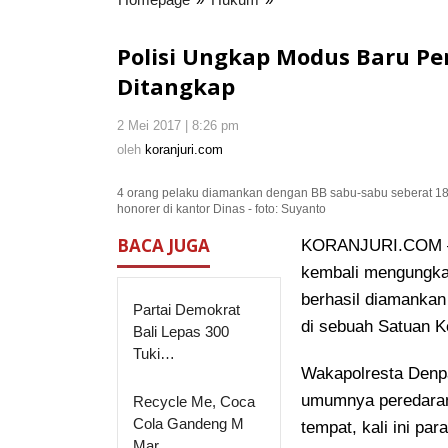
Ungkap
Modus
Polisi Ungkap Modus Baru Pe
Baru
Ditangkap
Peredaran
Narkoba
2 Mei 2017 | 8:26 pm
oleh
di
koranjuri.com
oleh
koranjuri.com
Denpasar,
4
4 orang pelaku diamankan dengan BB sabu-sabu seberat 18
Orang
honorer di kantor Dinas - foto: Suyanto
Ditangkap
BACA JUGA
KORANJURI.COM – 
kembali mengungka
berhasil diamanka
Partai Demokrat
di sebuah Satuan K
Bali Lepas 300
Tuki…
Wakapolresta Denp
umumnya peredaran 
Recycle Me, Coca
Cola Gandeng M
tempat, kali ini p
Mar…