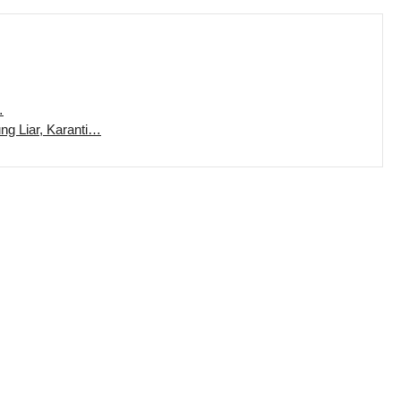
…
ung Liar, Karanti…