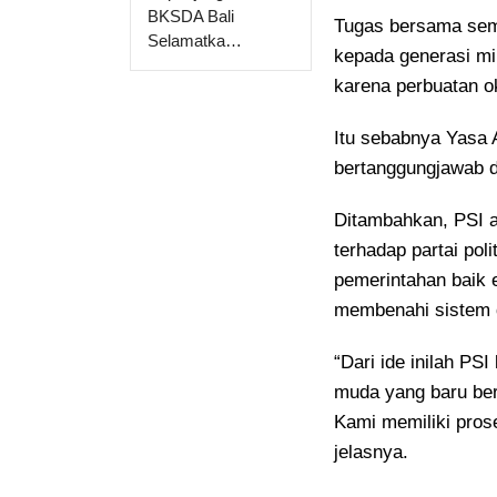
BKSDA Bali
Tugas bersama semu
Selamatka…
kepada generasi mil
karena perbuatan 
Itu sebabnya Yasa 
bertanggungjawab d
Ditambahkan, PSI ad
terhadap partai pol
pemerintahan baik e
membenahi sistem di 
“Dari ide inilah PS
muda yang baru berp
Kami memiliki prose
jelasnya.