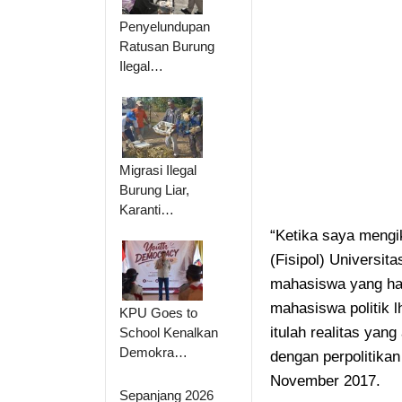
Penyelundupan
Ratusan Burung
Ilegal…
Migrasi Ilegal
Burung Liar,
Karanti…
“Ketika saya mengiku
(Fisipol) Universit
mahasiswa yang hadi
mahasiswa politik l
KPU Goes to
itulah realitas yan
School Kenalkan
Demokra…
dengan perpolitikan
November 2017.
Sepanjang 2026