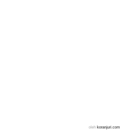
oleh
koranjuri.com