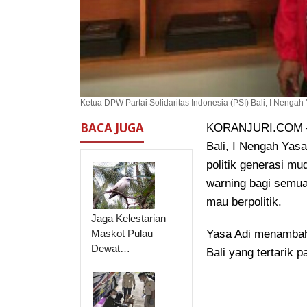
Ketua DPW Partai Solidaritas Indonesia (PSI) Bali, I Nengah
BACA JUGA
KORANJURI.COM – K
Bali, I Nengah Yas
politik generasi mud
warning bagi semua
mau berpolitik.
Jaga Kelestarian
Maskot Pulau
Yasa Adi menambahk
Dewat…
Bali yang tertarik pa