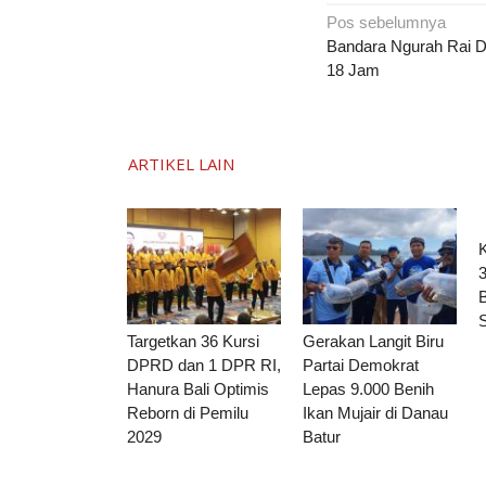
Navigasi
Pos sebelumnya
pos
Bandara Ngurah Rai D
18 Jam
ARTIKEL LAIN
3
B
Targetkan 36 Kursi
Gerakan Langit Biru
DPRD dan 1 DPR RI,
Partai Demokrat
Hanura Bali Optimis
Lepas 9.000 Benih
Reborn di Pemilu
Ikan Mujair di Danau
2029
Batur