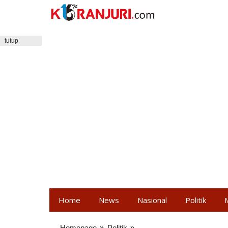
Lewati
ke
konten
tutup
Home
News
Nasional
Politik
Homepage
»
Politik
»
PSI: