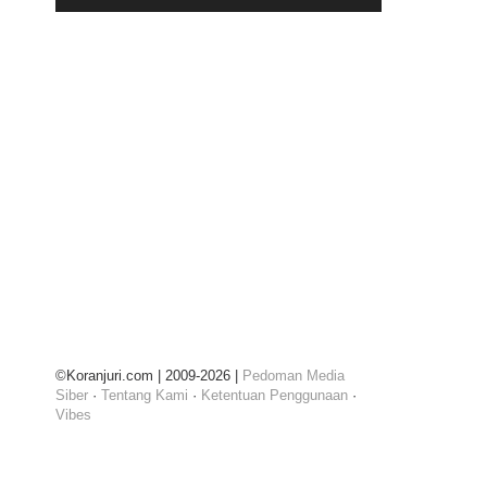
©Koranjuri.com | 2009-2026 |
Pedoman Media
Siber
·
Tentang Kami
·
Ketentuan Penggunaan
·
Vibes