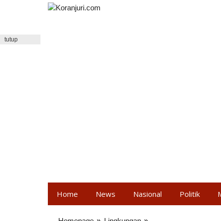
Lewati
ke
konten
tutup
Home
News
Nasional
Politik
Homepage
»
Lingkungan
»
Pengusaha