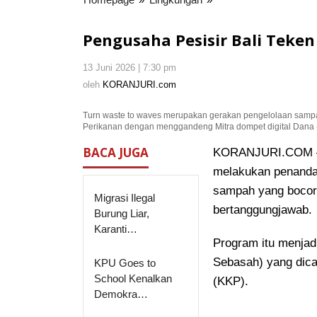
Pesisir
Bali
Pengusaha Pesisir Bali Teke
Teken
Komitmen
13 Juni 2026 | 7:30 pm
oleh
Zero
KORANJURI.com
oleh
KORANJURI.com
Waste
Turn waste to waves merupakan gerakan pengelolaan sampa
Perikanan dengan menggandeng Mitra dompet digital Dana - 
BACA JUGA
KORANJURI.COM – Pe
melakukan penandat
sampah yang bocor 
Migrasi Ilegal
bertanggungjawab.
Burung Liar,
Karanti…
Program itu menjad
Sebasah) yang dic
KPU Goes to
School Kenalkan
(KKP).
Demokra…