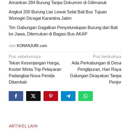
Amankan 284 Burung Tanpa Dokumen di Gilimanuk
Angkut 200 Burung Liar Lewat Selat Bali Bus Tujuan
Wonogiri Dicegat Karantina Jatim
Tim Gabungan Gagalkan Penyelundupan Burung dari Bali
ke Jawa, Ditemukan di Bagasi Bus AKAP
oleh
KORANJURI.com
Navigasi
Pos sebelumnya
Pos berikutnya
pos
Tekan Kesenjangan Harga,
Ada Perkabungan di Desa
Koster Minta Trip Pelayaran
Penglipuran, Hari Raya
Padangbai-Nusa Penida
Galungan Dirayakan Tanpa
Ditambah
Penjor
ARTIKEL LAIN