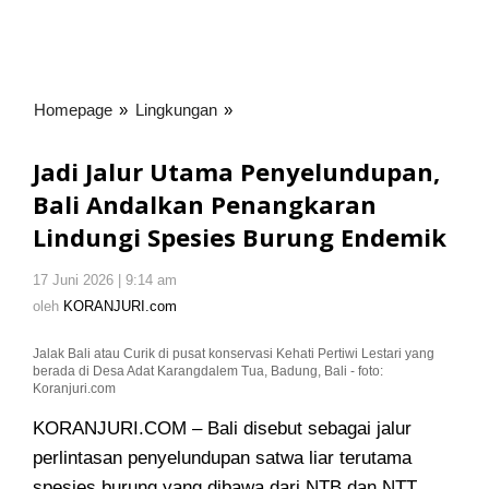
Homepage
»
Lingkungan
»
Jadi
Jalur
Utama
Jadi Jalur Utama Penyelundupan,
Penyelundupan,
Bali Andalkan Penangkaran
Bali
Lindungi Spesies Burung Endemik
Andalkan
Penangkaran
Lindungi
17 Juni 2026 | 9:14 am
oleh
KORANJURI.com
Spesies
oleh
KORANJURI.com
Burung
Endemik
Jalak Bali atau Curik di pusat konservasi Kehati Pertiwi Lestari yang
berada di Desa Adat Karangdalem Tua, Badung, Bali - foto:
Koranjuri.com
KORANJURI.COM – Bali disebut sebagai jalur
perlintasan penyelundupan satwa liar terutama
spesies burung yang dibawa dari NTB dan NTT.