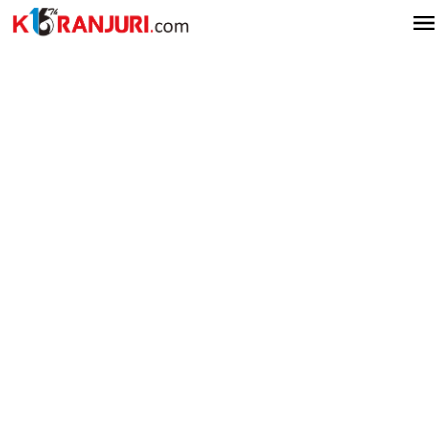
Lewati
ke
konten