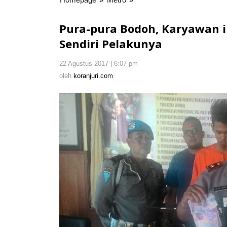
pura
Bodoh,
Pura-pura Bodoh, Karyawan i
Karyawan
Sendiri Pelakunya
ini
Laporkan
22 Agustus 2017 | 6:07 pm
oleh
Pencurian,
koranjuri.com
oleh
koranjuri.com
Ternyata
Dia
Sendiri
Pelakunya