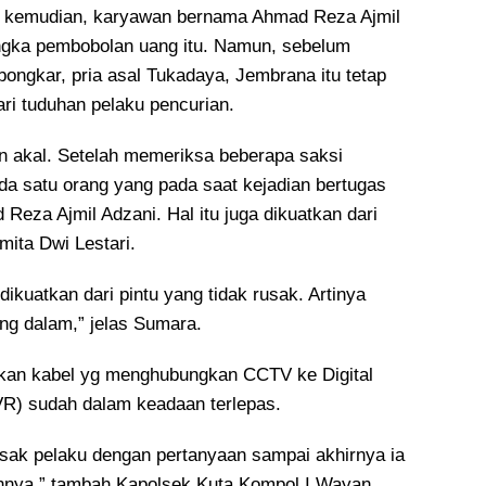
n kemudian, karyawan bernama Ahmad Reza Ajmil
angka pembobolan uang itu. Namun, sebelum
ongkar, pria asal Tukadaya, Jembrana itu tetap
ari tuduhan pelaku pencurian.
an akal. Setelah memeriksa beberapa saksi
ada satu orang yang pada saat kejadian bertugas
eza Ajmil Adzani. Hal itu juga dikuatkan dari
mita Dwi Lestari.
dikuatkan dari pintu yang tidak rusak. Artinya
ang dalam,” jelas Sumara.
ukan kabel yg menghubungkan CCTV ke Digital
R) sudah dalam keadaan terlepas.
ak pelaku dengan pertanyaan sampai akhirnya ia
nnya,” tambah Kapolsek Kuta Kompol I Wayan