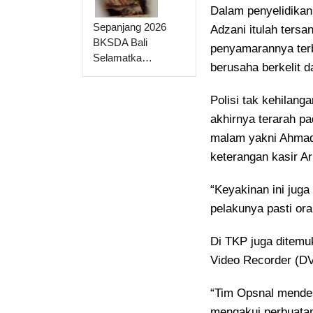
Dalam penyelidika
Sepanjang 2026
Adzani itulah ters
BKSDA Bali
penyamarannya terb
Selamatka…
berusaha berkelit d
Polisi tak kehilang
akhirnya terarah p
malam yakni Ahmad R
keterangan kasir Ar
“Keyakinan ini juga 
pelakunya pasti or
Di TKP juga ditem
Video Recorder (DV
“Tim Opsnal mendes
mengakui perbuata