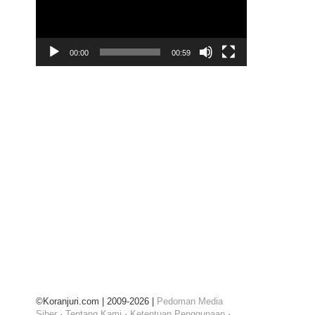
00:00
00:59
©Koranjuri.com | 2009-2026 |
Pedoman Media
Siber
·
Tentang Kami
·
Ketentuan Penggunaan
·