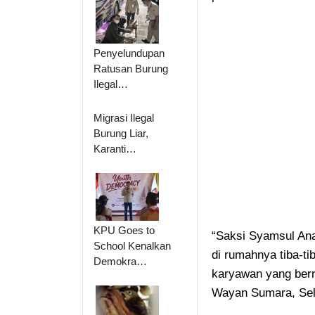
Penyelundupan
Ratusan Burung
Ilegal…
Migrasi Ilegal
Burung Liar,
Karanti…
KPU Goes to
“Saksi Syamsul An
School Kenalkan
di rumahnya tiba-t
Demokra…
karyawan yang ber
Wayan Sumara, Sel