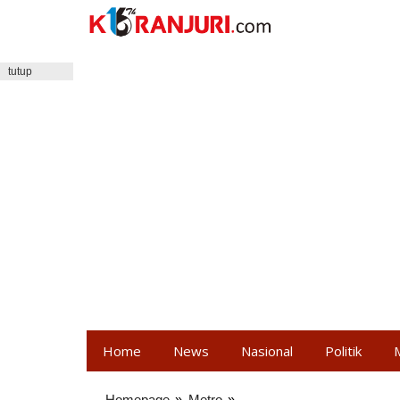
Lewati
ke
konten
tutup
Home
News
Nasional
Politik
Homepage
»
Metro
»
Pura-