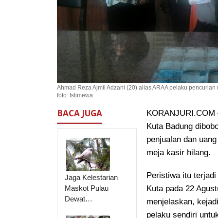
Ahmad Reza Ajmil Adzani (20) alias ARAA pelaku pencurian u
foto: Istimewa
BACA JUGA
KORANJURI.COM – R
Kuta Badung dibobo
penjualan dan uang
meja kasir hilang.
Peristiwa itu terjad
Jaga Kelestarian
Maskot Pulau
Kuta pada 22 Agus
Dewat…
menjelaskan, kejadi
pelaku sendiri untu