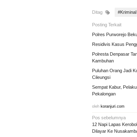
Ditag
#Kriminal
Posting Terkait
Polres Purworejo Bek
Residivis Kasus Pengg
Polresta Denpasar Ta
Kambuhan
Puluhan Orang Jadi Ko
Cileungsi
Sempat Kabur, Pelaku
Pekalongan
oleh
koranjuri.com
Navigasi
Pos sebelumnya
pos
12 Napi Lapas Kerobo
Dilayar Ke Nusakamb