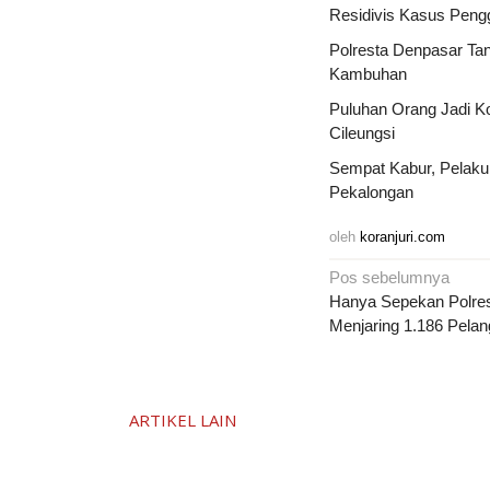
Residivis Kasus Pengg
Polresta Denpasar Ta
Kambuhan
Puluhan Orang Jadi Ko
Cileungsi
Sempat Kabur, Pelaku
Pekalongan
oleh
koranjuri.com
Navigasi
Pos sebelumnya
pos
Hanya Sepekan Polre
Menjaring 1.186 Pelan
ARTIKEL LAIN