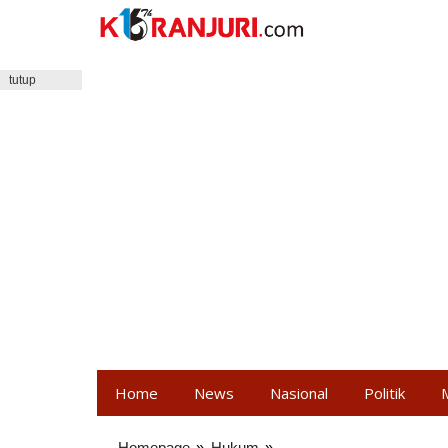
Lewati
ke
konten
tutup
Home
News
Nasional
Politik
Homepage
»
Hukum
»
Polisi