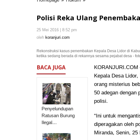
Reka
Ulang
Polisi Reka Ulang Penembaka
Penembakan
Kades
25 Mei 2016 | 8:52 pm
oleh
Lidor
koranjuri.com
oleh
koranjuri.com
Rekonstruksi kasus penembakan Kepala Desa Lidor di Kabup
ketika sedang berada di rekannya sesama pejabat desa - foto
BACA JUGA
KORANJURI.COM – 
Kepala Desa Lidor,
orang misterius
bebe
50 adegan dengan p
polisi.
Penyelundupan
Ratusan Burung
“Ini untuk menganti
Ilegal…
diperagakan oleh po
Miranda, Senin, 25