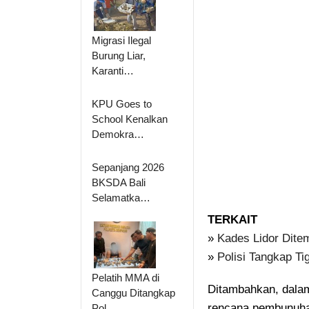
Migrasi Ilegal
Burung Liar,
Karanti…
KPU Goes to
School Kenalkan
Demokra…
Sepanjang 2026
BKSDA Bali
Selamatka…
TERKAIT
»
Kades Lidor Dite
»
Polisi Tangkap T
Pelatih MMA di
Ditambahkan, dalam
Canggu Ditangkap
rencana pembunuha
Pol…