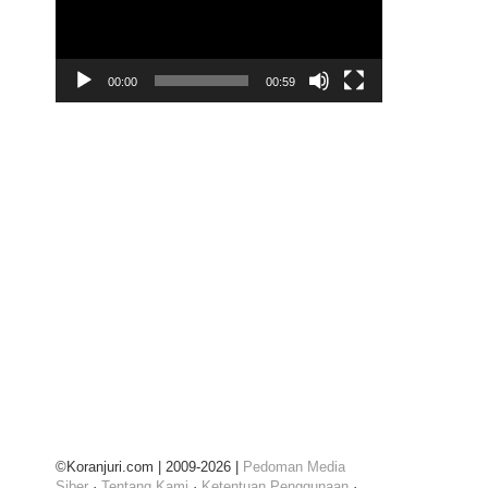
00:00
00:59
©Koranjuri.com | 2009-2026 |
Pedoman Media
Siber
·
Tentang Kami
·
Ketentuan Penggunaan
·