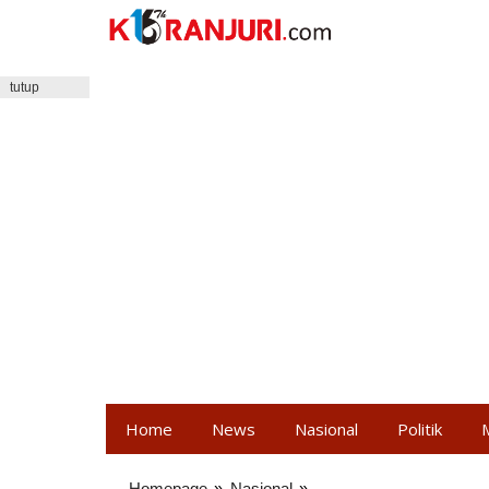
Lewati
ke
konten
tutup
Home
News
Nasional
Politik
Homepage
»
Nasional
»
PIN