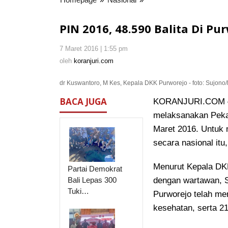
2016,
48.590
PIN 2016, 48.590 Balita Di Pu
Balita
Di
7 Maret 2016 | 1:55 pm
oleh
Purworejo
koranjuri.com
oleh
koranjuri.com
Siap
Divaksin
dr Kuswantoro, M Kes, Kepala DKK Purworejo - foto: Sujono/
Polio
BACA JUGA
KORANJURI.COM – 
melaksanakan Peka
Maret 2016. Untuk
secara nasional itu
Menurut Kepala DKK
Partai Demokrat
Bali Lepas 300
dengan wartawan, S
Tuki…
Purworejo telah me
kesehatan, serta 2