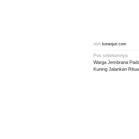
oleh
koranjuri.com
Navigasi
Pos sebelumnya
pos
Warga Jembrana Padat
Kuning Jalankan Ritual