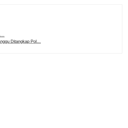
ka…
anggu Ditangkap Pol…