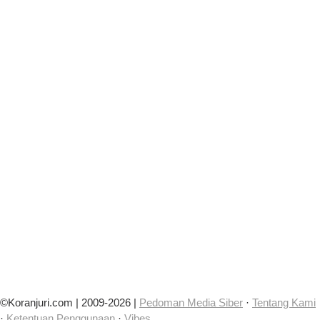
©Koranjuri.com | 2009-2026 |
Pedoman Media Siber
·
Tentang Kami
·
Ketentuan Penggunaan
·
Vibes