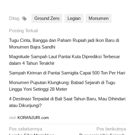
Ditag
Ground Zero
Legian
Monumen
Posting Terkait
Tugu Cinta, Bangga dan Paham Rupiah jadi Ikon Baru di
Monumen Bajra Sandhi
Magnitude Sampah Laut Pantai Kuta Diprediksi Terbesar
dalam 4 Tahun Terakhir
Sampah Kiriman di Pantai Samigita Capai 500 Ton Per Hari
Monumen Puputan Klungkung: Babad Sejarah di Tugu
Lingga Yoni Setinggi 28 Meter
4 Destinasi Terpadat di Bali Saat Tahun Baru, Mau Dihindari
atau Dikunjungi?
oleh
KORANJURI.com
Navigasi
Pos sebelumnya
Pos berikutnya