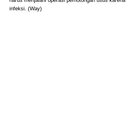
harus menjalani operasi pemotongan usus karena
infeksi. (Way)