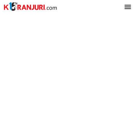
Lewati
ke
konten