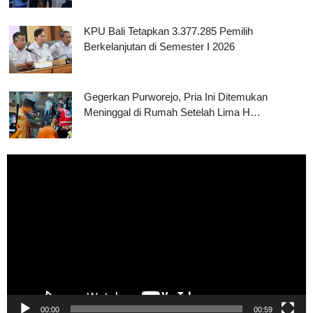
KPU Bali Tetapkan 3.377.285 Pemilih
Berkelanjutan di Semester I 2026
Gegerkan Purworejo, Pria Ini Ditemukan
Meninggal di Rumah Setelah Lima H…
Pemutar
Video
00:00
00:59