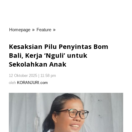
Homepage
»
Feature
»
Kesaksian
Pilu
Penyintas
Kesaksian Pilu Penyintas Bom
Bom
Bali, Kerja ‘Nguli’ untuk
Bali,
Sekolahkan Anak
Kerja
'Nguli'
untuk
12 Oktober 2025 | 11:58 pm
oleh
Sekolahkan
KORANJURI.com
oleh
KORANJURI.com
Anak