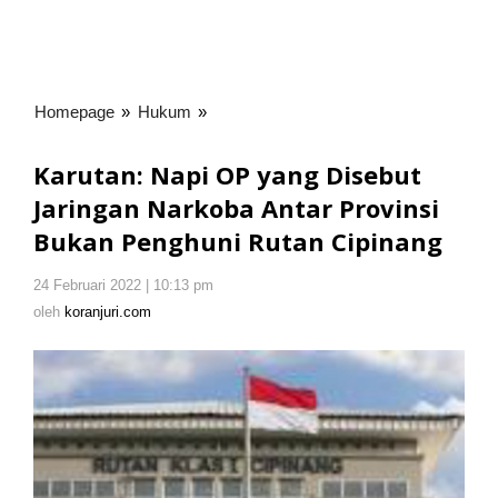
Homepage
»
Hukum
»
Karutan:
Napi
OP
Karutan: Napi OP yang Disebut
yang
Jaringan Narkoba Antar Provinsi
Disebut
Bukan Penghuni Rutan Cipinang
Jaringan
Narkoba
Antar
24 Februari 2022 | 10:13 pm
oleh
Provinsi
koranjuri.com
oleh
koranjuri.com
Bukan
Penghuni
Rutan
Cipinang