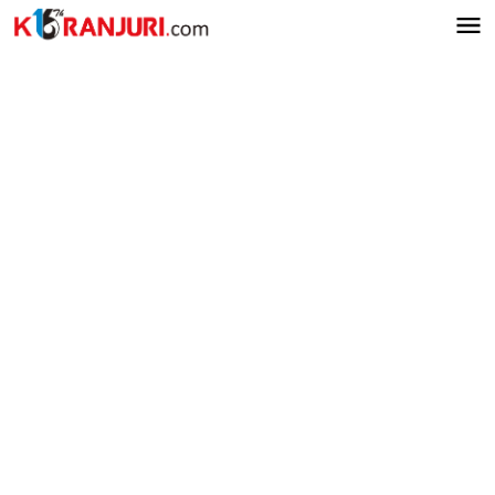
Lewati
ke
konten