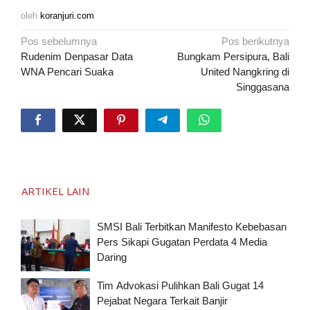
oleh
koranjuri.com
Navigasi
Pos sebelumnya
Pos berikutnya
pos
Rudenim Denpasar Data
Bungkam Persipura, Bali
WNA Pencari Suaka
United Nangkring di
Singgasana
ARTIKEL LAIN
SMSI Bali Terbitkan Manifesto Kebebasan
Pers Sikapi Gugatan Perdata 4 Media
Daring
Tim Advokasi Pulihkan Bali Gugat 14
Pejabat Negara Terkait Banjir