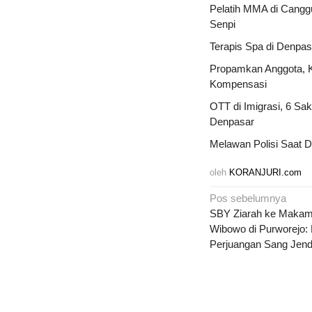
Pelatih MMA di Cangg
Senpi
Terapis Spa di Denpa
Propamkan Anggota, 
Kompensasi
OTT di Imigrasi, 6 Sa
Denpasar
Melawan Polisi Saat Di
oleh
KORANJURI.com
Navigasi
Pos sebelumnya
pos
SBY Ziarah ke Makam
Wibowo di Purworejo:
Perjuangan Sang Jend