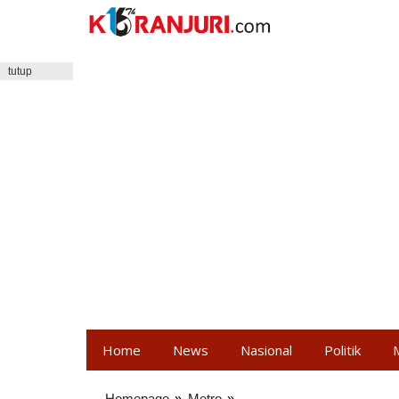
Lewati
ke
konten
tutup
Home
News
Nasional
Politik
Homepage
»
Metro
»
Flobamora