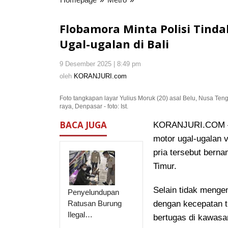
Minta
Polisi
Flobamora Minta Polisi Tind
Tindak
Ugal-ugalan di Bali
Tegas
Warganya
9 Desember 2025 | 8:49 pm
oleh
yang
KORANJURI.com
oleh
KORANJURI.com
Berperilaku
Ugal-
Foto tangkapan layar Yulius Moruk (20) asal Belu, Nusa Teng
ugalan
raya, Denpasar - foto: Ist.
di
Bali
BACA JUGA
KORANJURI.COM – V
motor ugal-ugalan v
pria tersebut bern
Timur.
Selain tidak meng
Penyelundupan
Ratusan Burung
dengan kecepatan t
Ilegal…
bertugas di kawas