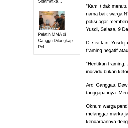
Selamatka…
“Kami tidak menutu
nama baik warga NT
polisi agar member
Yusdi, Selasa, 9 D
Pelatih MMA di
Canggu Ditangkap
Di sisi lain, Yusd
Pol…
framing negatif ata
“Hentikan framing. 
individu bukan kel
Ardi Ganggas, Dew
tanggapannya. Men
Oknum warga penda
melanggar marka j
kendaraannya denga