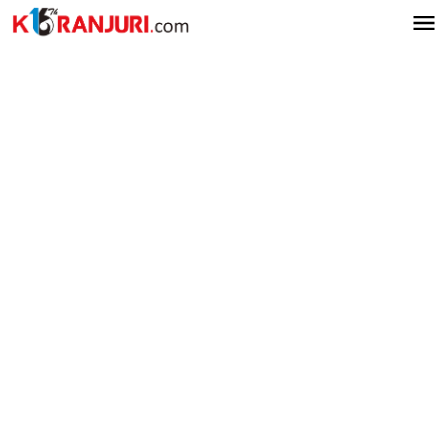
Lewati
ke
konten