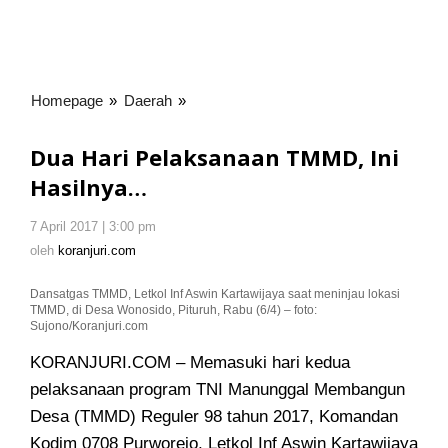
Homepage
»
Daerah
»
Dua
Hari
Pelaksanaan
Dua Hari Pelaksanaan TMMD, Ini
TMMD,
Hasilnya…
Ini
Hasilnya…
7 April 2017 | 3:00 pm
oleh
koranjuri.com
oleh
koranjuri.com
Dansatgas TMMD, Letkol Inf Aswin Kartawijaya saat meninjau lokasi
TMMD, di Desa Wonosido, Pituruh, Rabu (6/4) – foto:
Sujono/Koranjuri.com
KORANJURI.COM – Memasuki hari kedua
pelaksanaan program TNI Manunggal Membangun
Desa (TMMD)
Reguler 98 tahun 2017, Komandan
Kodim 0708 Purworejo, Letkol Inf Aswin Kartawijaya