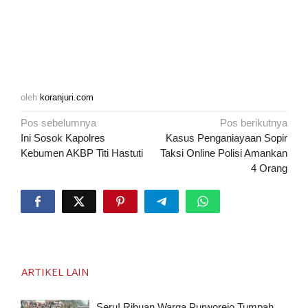
oleh
koranjuri.com
Navigasi
Pos sebelumnya
Pos berikutnya
pos
Ini Sosok Kapolres
Kasus Penganiayaan Sopir
Kebumen AKBP Titi Hastuti
Taksi Online Polisi Amankan
4 Orang
ARTIKEL LAIN
Seru! Ribuan Warga Purworejo Tumpah