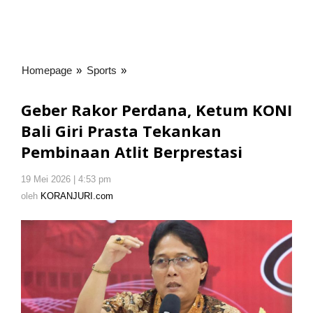
Homepage
»
Sports
»
Geber
Rakor
Perdana,
Geber Rakor Perdana, Ketum KONI
Ketum
Bali Giri Prasta Tekankan
KONI
Pembinaan Atlit Berprestasi
Bali
Giri
Prasta
19 Mei 2026 | 4:53 pm
oleh
KORANJURI.com
Tekankan
oleh
KORANJURI.com
Pembinaan
Atlit
Berprestasi