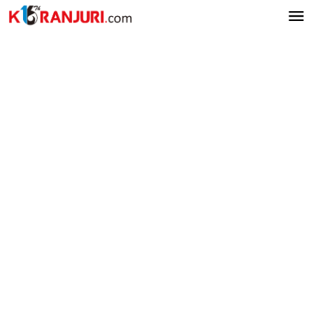
Lewati
ke
konten