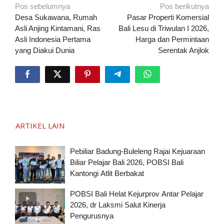
Navigasi
Pos sebelumnya
Pos berikutnya
pos
Desa Sukawana, Rumah
Pasar Properti Komersial
Asli Anjing Kintamani, Ras
Bali Lesu di Triwulan I 2026,
Asli Indonesia Pertama
Harga dan Permintaan
yang Diakui Dunia
Serentak Anjlok
ARTIKEL LAIN
Pebiliar Badung-Buleleng Rajai Kejuaraan
Biliar Pelajar Bali 2026, POBSI Bali
Kantongi Atlit Berbakat
POBSI Bali Helat Kejurprov Antar Pelajar
2026, dr Laksmi Salut Kinerja
Pengurusnya