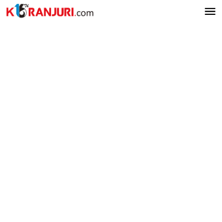
Lewati
ke
konten