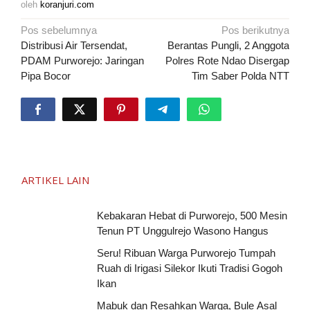
oleh
koranjuri.com
Navigasi
Pos sebelumnya
Pos berikutnya
pos
Distribusi Air Tersendat,
Berantas Pungli, 2 Anggota
PDAM Purworejo: Jaringan
Polres Rote Ndao Disergap
Pipa Bocor
Tim Saber Polda NTT
ARTIKEL LAIN
Kebakaran Hebat di Purworejo, 500 Mesin
Tenun PT Unggulrejo Wasono Hangus
Seru! Ribuan Warga Purworejo Tumpah
Ruah di Irigasi Silekor Ikuti Tradisi Gogoh
Ikan
Mabuk dan Resahkan Warga, Bule Asal