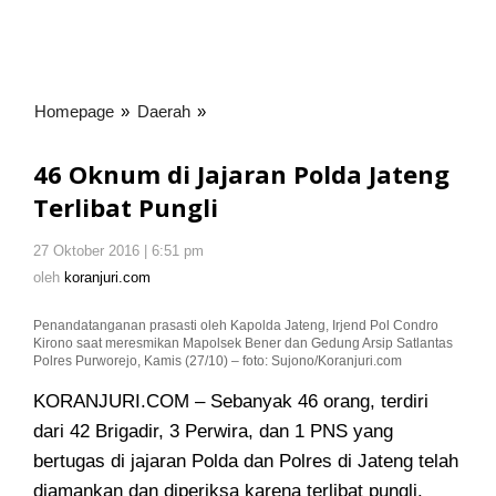
Homepage
»
Daerah
»
46
Oknum
di
46 Oknum di Jajaran Polda Jateng
Jajaran
Terlibat Pungli
Polda
Jateng
27 Oktober 2016 | 6:51 pm
oleh
Terlibat
koranjuri.com
oleh
koranjuri.com
Pungli
Penandatanganan prasasti oleh Kapolda Jateng, Irjend Pol Condro
Kirono saat meresmikan Mapolsek Bener dan Gedung Arsip Satlantas
Polres Purworejo, Kamis (27/10) – foto: Sujono/Koranjuri.com
KORANJURI.COM – Sebanyak 46 orang, terdiri
dari 42 Brigadir, 3 Perwira, dan 1 PNS yang
bertugas di jajaran Polda dan Polres di Jateng telah
diamankan
dan diperiksa karena terlibat pungli.