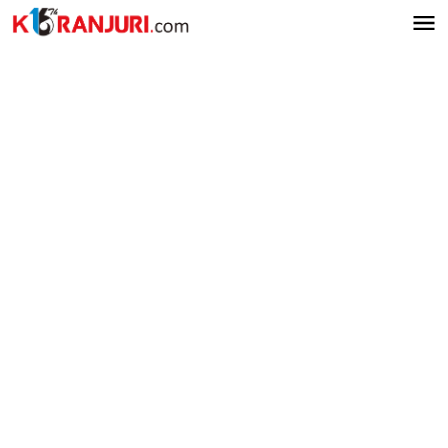
Lewati
ke
konten