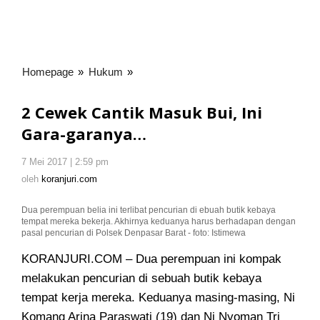
Homepage
»
Hukum
»
2
Cewek
Cantik
2 Cewek Cantik Masuk Bui, Ini
Masuk
Gara-garanya…
Bui,
Ini
7 Mei 2017 | 2:59 pm
oleh
Gara-
koranjuri.com
oleh
koranjuri.com
garanya...
Dua perempuan belia ini terlibat pencurian di ebuah butik kebaya
tempat mereka bekerja. Akhirnya keduanya harus berhadapan dengan
pasal pencurian di Polsek Denpasar Barat - foto: Istimewa
KORANJURI.COM – Dua perempuan ini kompak
melakukan pencurian di sebuah butik kebaya
tempat kerja mereka
. Keduanya masing-masing, Ni
Komang Arina Paraswati (19) dan Ni Nyoman Tri