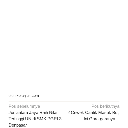
oleh
koranjuri.com
Navigasi
Pos sebelumnya
Pos berikutnya
pos
Juniantara Jaya Raih Nilai
2 Cewek Cantik Masuk Bui,
Tertinggi UN di SMK PGRI 3
Ini Gara-garanya…
Denpasar