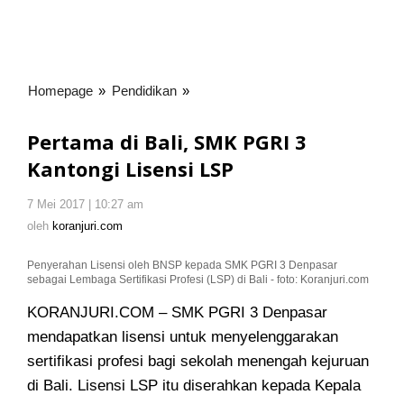
Homepage
»
Pendidikan
»
Pertama
di
Bali,
Pertama di Bali, SMK PGRI 3
SMK
Kantongi Lisensi LSP
PGRI
3
7 Mei 2017 | 10:27 am
oleh
Kantongi
koranjuri.com
oleh
koranjuri.com
Lisensi
LSP
Penyerahan Lisensi oleh BNSP kepada SMK PGRI 3 Denpasar
sebagai Lembaga Sertifikasi Profesi (LSP) di Bali - foto: Koranjuri.com
KORANJURI.COM – SMK PGRI 3 Denpasar
mendapatkan lisensi untuk menyelenggarakan
sertifikasi profesi bagi sekolah menengah kejuruan
di Bali
. Lisensi LSP itu diserahkan kepada Kepala