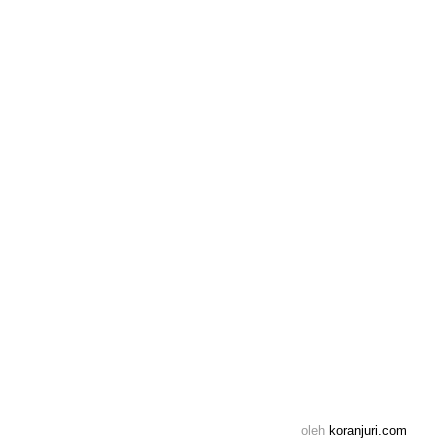
oleh
koranjuri.com