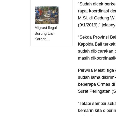
“Sudah dicek perke
rapat koordinasi d
M.Si. di Gedung Wi
(9/1/2019),” jelasny
Migrasi Ilegal
Burung Liar,
“Sekda Provinsi Ba
Karanti…
Kapolda Bali terkai
sudah dibicarakan b
masih dikoordinasi
Perwira Melati tiga
sudah lama dikirimk
beberapa Ormas di 
Surat Peringatan (S
“Tetapi sampai seka
kemarin kita diper