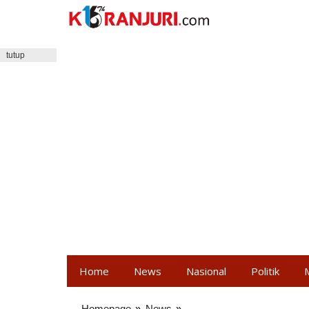
Lewati
ke
konten
tutup
Home
News
Nasional
Politik
Homepage
»
News
»
Tak