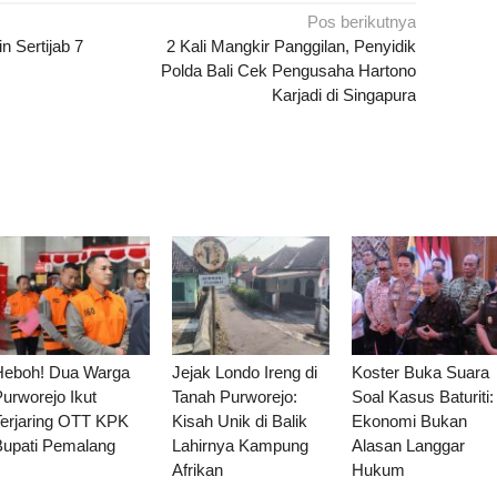
Pos berikutnya
 Sertijab 7
2 Kali Mangkir Panggilan, Penyidik
Polda Bali Cek Pengusaha Hartono
Karjadi di Singapura
Heboh! Dua Warga
Jejak Londo Ireng di
Koster Buka Suara
urworejo Ikut
Tanah Purworejo:
Soal Kasus Baturiti:
Terjaring OTT KPK
Kisah Unik di Balik
Ekonomi Bukan
Bupati Pemalang
Lahirnya Kampung
Alasan Langgar
Afrikan
Hukum