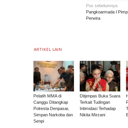
Navigasi
Pos sebelumnya
pos
Pangkoarmada I Pimpin
Perwira
ARTIKEL LAIN
Pelatih MMA di
Ditjenpas Buka Suara
Canggu Ditangkap
Terkait Tudingan
P
Polresta Denpasar,
Intimidasi Terhadap
Simpan Narkoba dan
Nikita Mirzani
Senpi