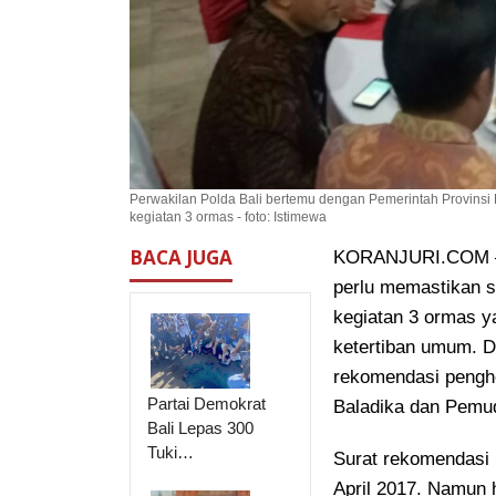
Perwakilan Polda Bali bertemu dengan Pemerintah Provinsi
kegiatan 3 ormas - foto: Istimewa
BACA JUGA
KORANJURI.COM – K
perlu memastikan s
kegiatan 3 ormas
ya
ketertiban umum. D
rekomendasi penghe
Partai Demokrat
Baladika dan Pemud
Bali Lepas 300
Tuki…
Surat rekomendasi 
April 2017. Namun