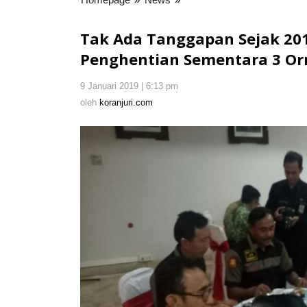
Ada
Tanggapan
Tak Ada Tanggapan Sejak 201
Sejak
Penghentian Sementara 3 O
2017,
Kapolda
9 Januari 2019 | 6:13 pm
oleh
Bali
koranjuri.com
oleh
koranjuri.com
Cek
Surat
Rekomendasi
Penghentian
Sementara
3
Ormas