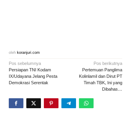
oleh
koranjuri.com
Navigasi
Pos sebelumnya
Pos berikutnya
pos
Persiapan TNI Kodam
Pertemuan Panglima
IX/Udayana Jelang Pesta
Kolinlamil dan Dirut PT
Demokrasi Serentak
Timah TBK, Ini yang
Dibahas…