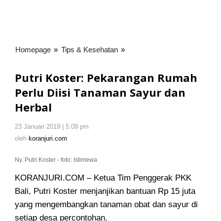
Homepage
»
Tips & Kesehatan
»
Putri
Koster:
Pekarangan
Putri Koster: Pekarangan Rumah
Rumah
Perlu Diisi Tanaman Sayur dan
Perlu
Herbal
Diisi
Tanaman
Sayur
23 Januari 2019 | 5:09 pm
oleh
koranjuri.com
dan
oleh
koranjuri.com
Herbal
Ny. Putri Koster - foto: Istimewa
KORANJURI.COM – Ketua Tim Penggerak PKK
Bali, Putri Koster menjanjikan bantuan Rp 15 juta
yang mengembangkan tanaman obat dan sayur di
setiap desa percontohan.