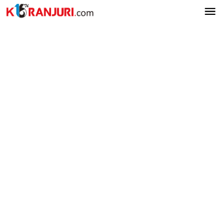
Lewati
ke
konten