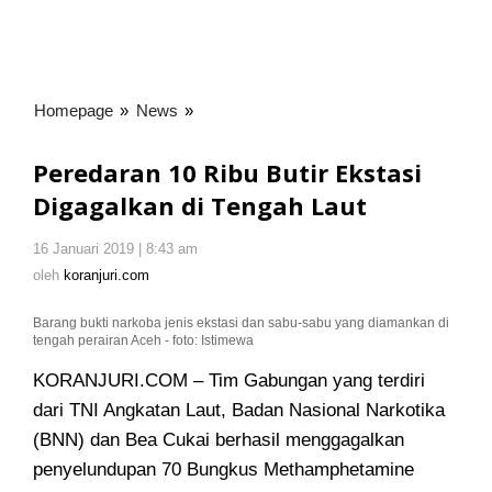
Homepage
»
News
»
Peredaran
10
Ribu
Peredaran 10 Ribu Butir Ekstasi
Butir
Digagalkan di Tengah Laut
Ekstasi
Digagalkan
16 Januari 2019 | 8:43 am
oleh
di
koranjuri.com
oleh
koranjuri.com
Tengah
Laut
Barang bukti narkoba jenis ekstasi dan sabu-sabu yang diamankan di
tengah perairan Aceh - foto: Istimewa
KORANJURI.COM – Tim Gabungan yang terdiri
dari TNI Angkatan Laut, Badan Nasional Narkotika
(BNN) dan Bea Cukai berhasil menggagalkan
penyelundupan 70 Bungkus Methamphetamine