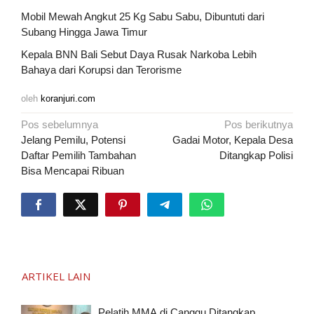
Mobil Mewah Angkut 25 Kg Sabu Sabu, Dibuntuti dari
Subang Hingga Jawa Timur
Kepala BNN Bali Sebut Daya Rusak Narkoba Lebih
Bahaya dari Korupsi dan Terorisme
oleh
koranjuri.com
Navigasi
Pos sebelumnya
Pos berikutnya
pos
Jelang Pemilu, Potensi
Gadai Motor, Kepala Desa
Daftar Pemilih Tambahan
Ditangkap Polisi
Bisa Mencapai Ribuan
ARTIKEL LAIN
Pelatih MMA di Canggu Ditangkap