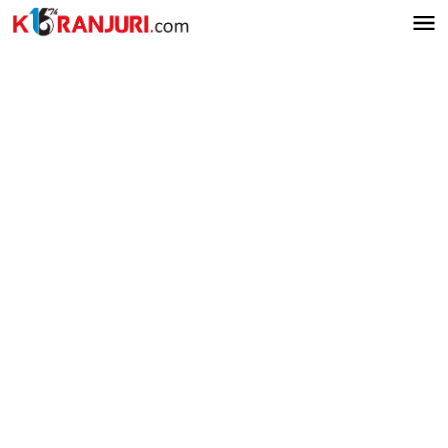
Lewati
ke
konten