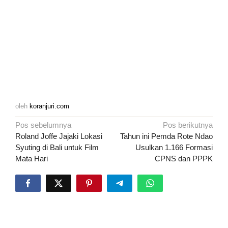
oleh
koranjuri.com
Navigasi
Pos sebelumnya
Pos berikutnya
pos
Roland Joffe Jajaki Lokasi
Tahun ini Pemda Rote Ndao
Syuting di Bali untuk Film
Usulkan 1.166 Formasi
Mata Hari
CPNS dan PPPK