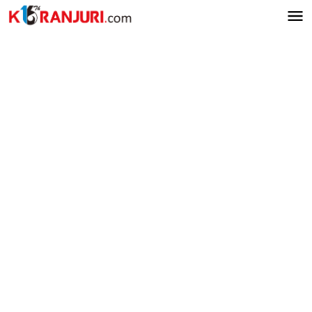
Lewati
ke
konten