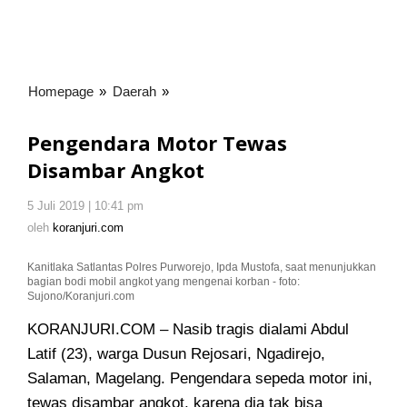
Homepage
»
Daerah
»
Pengendara
Motor
Tewas
Pengendara Motor Tewas
Disambar
Disambar Angkot
Angkot
5 Juli 2019 | 10:41 pm
oleh
koranjuri.com
oleh
koranjuri.com
Kanitlaka Satlantas Polres Purworejo, Ipda Mustofa, saat menunjukkan
bagian bodi mobil angkot yang mengenai korban - foto:
Sujono/Koranjuri.com
KORANJURI.COM – Nasib tragis dialami Abdul
Latif (23), warga Dusun Rejosari, Ngadirejo,
Salaman, Magelang
. Pengendara sepeda motor ini,
tewas disambar angkot, karena dia tak bisa