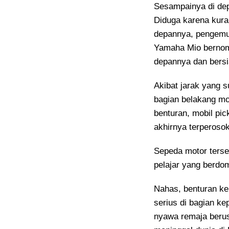
Sesampainya di dep
Diduga karena kuran
depannya, pengemud
Yamaha Mio bernomo
depannya dan bersi
Akibat jarak yang 
bagian belakang mo
benturan, mobil pic
akhirnya terperosok 
Sepeda motor terseb
pelajar yang berdo
Nahas, benturan ke
serius di bagian ke
nyawa remaja berusi