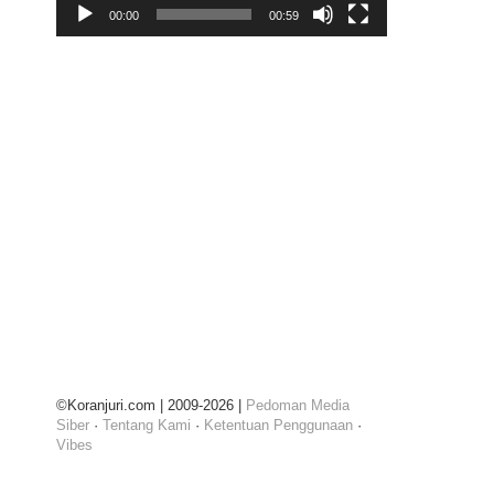
00:00
00:59
©Koranjuri.com | 2009-2026 |
Pedoman Media
Siber
·
Tentang Kami
·
Ketentuan Penggunaan
·
Vibes