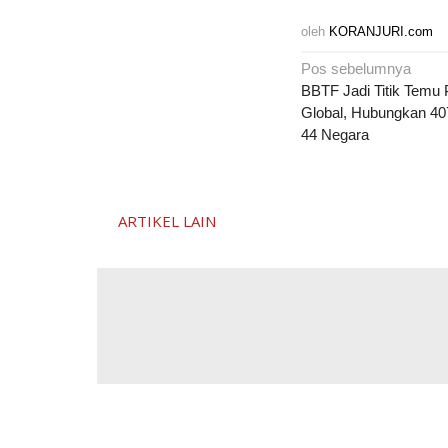
oleh
KORANJURI.com
Navigasi
Pos sebelumnya
pos
BBTF Jadi Titik Temu 
Global, Hubungkan 40
44 Negara
ARTIKEL LAIN
Seru! Ribuan Warga
Mabuk dan
V
Purworejo Tumpah
Resahkan Warga,
Ruah di Irigasi Silekor
Bule Asal AS
P
Ikuti Tradisi Gogoh
Dideportasi Imigrasi
Ikan
Sukabumi