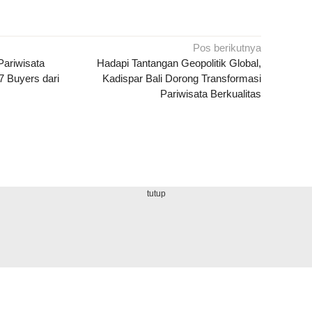
Pos berikutnya
Pariwisata
Hadapi Tantangan Geopolitik Global,
7 Buyers dari
Kadispar Bali Dorong Transformasi
Pariwisata Berkualitas
tutup
iral Aksi Begal di
Tanggapi Tuntutan
Mapolsek Bagelen
Purworejo Hoaks!
Pendemo Terkait
Purworejo Direlokas
olisi Ungkap Fakta
Kasus Mini Zoo,
Gegara Sering
Sebenarnya
DPRD Purworejo
Kebanjiran
Tegaskan Ini