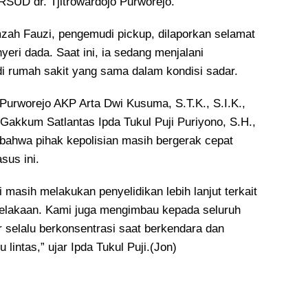
RSUD dr. Tjitrowardojo Purworejo.
zah Fauzi, pengemudi pickup, dilaporkan selamat
eri dada. Saat ini, ia sedang menjalani
di rumah sakit yang sama dalam kondisi sadar.
 Purworejo AKP Arta Dwi Kusuma, S.T.K., S.I.K.,
 Gakkum Satlantas Ipda Tukul Puji Puriyono, S.H.,
ahwa pihak kepolisian masih bergerak cepat
sus ini.
i masih melakukan penyelidikan lebih lanjut terkait
elakaan. Kami juga mengimbau kepada seluruh
r selalu berkonsentrasi saat berkendara dan
 lintas,” ujar Ipda Tukul Puji.(Jon)