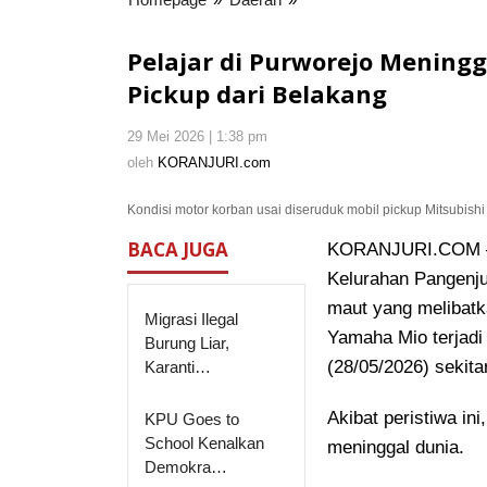
di
Purworejo
Pelajar di Purworejo Mening
Meninggal
Pickup dari Belakang
Dunia
Usai
29 Mei 2026 | 1:38 pm
oleh
Motornya
KORANJURI.com
oleh
KORANJURI.com
Dihantam
Pickup
Kondisi motor korban usai diseruduk mobil pickup Mitsubishi 
dari
Belakang
BACA JUGA
KORANJURI.COM – K
Kelurahan Pangenj
maut yang melibatk
Migrasi Ilegal
Yamaha Mio terjadi
Burung Liar,
(28/05/2026) sekita
Karanti…
Akibat peristiwa in
KPU Goes to
School Kenalkan
meninggal dunia.
Demokra…