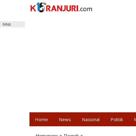
Lewati
ke
konten
tutup
Home
News
Nasional
Politik
Homepage
»
Daerah
»
Pelajar