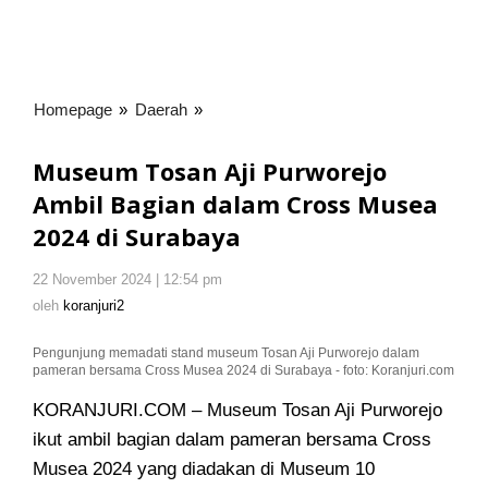
Homepage
»
Daerah
»
Museum
Tosan
Aji
Museum Tosan Aji Purworejo
Purworejo
Ambil Bagian dalam Cross Musea
Ambil
2024 di Surabaya
Bagian
dalam
Cross
22 November 2024 | 12:54 pm
oleh
Musea
koranjuri2
oleh
koranjuri2
2024
di
Pengunjung memadati stand museum Tosan Aji Purworejo dalam
pameran bersama Cross Musea 2024 di Surabaya - foto: Koranjuri.com
Surabaya
KORANJURI.COM – Museum Tosan Aji Purworejo
ikut ambil bagian dalam pameran bersama Cross
Musea 2024 yang diadakan di Museum 10