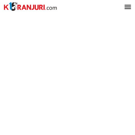
Lewati
ke
konten