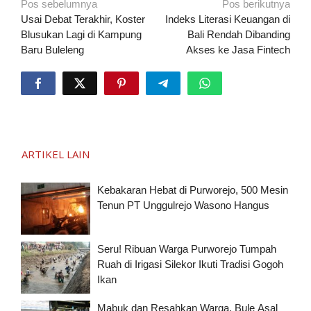
Navigasi
Pos sebelumnya
Pos berikutnya
pos
Usai Debat Terakhir, Koster
Indeks Literasi Keuangan di
Blusukan Lagi di Kampung
Bali Rendah Dibanding
Baru Buleleng
Akses ke Jasa Fintech
ARTIKEL LAIN
Kebakaran Hebat di Purworejo, 500 Mesin
Tenun PT Unggulrejo Wasono Hangus
Seru! Ribuan Warga Purworejo Tumpah
Ruah di Irigasi Silekor Ikuti Tradisi Gogoh
Ikan
Mabuk dan Resahkan Warga, Bule Asal