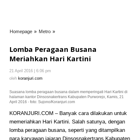
Homepage
»
Metro
»
Lomba
Peragaan
Busana
Lomba Peragaan Busana
Meriahkan
Meriahkan Hari Kartini
Hari
Kartini
21 April 2016 | 6:06 pm
oleh
koranjuri.com
oleh
koranjuri.com
Suasana lomba peragaan busana dalam memperingati Hari Kartini di
halaman kantor Dinsosnakertrans Kabupaten Purworejo, Kamis, 21
April 2016 - foto: Sujono/Koranjuri.com
KORANJURI.COM – Banyak cara dilakukan untuk
memeriahkan Hari Kartini. Salah satunya, dengan
lomba peragaan busana, seperti yang ditampilkan
para karyawan
jajaran Dinsosnakertrans Kabupaten