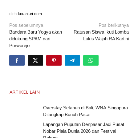
oleh
koranjuri.com
Navigasi
Pos sebelumnya
Pos berikutnya
pos
Bandara Baru Yogya akan
Ratusan Siswa Ikuti Lomba
didukung SPAM dari
Lukis Wajah RA Kartini
Purworejo
ARTIKEL LAIN
Overstay Setahun di Bali, WNA Singapura
Ditangkap Bunuh Pacar
Lapangan Puputan Denpasar Jadi Pusat
Nobar Piala Dunia 2026 dan Festival
Rakyat