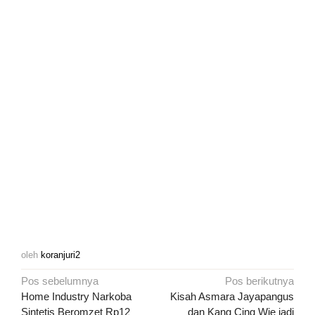
oleh
koranjuri2
Navigasi
Pos sebelumnya
Pos berikutnya
pos
Home Industry Narkoba
Kisah Asmara Jayapangus
Sintetis Beromzet Rp12
dan Kang Cing Wie jadi