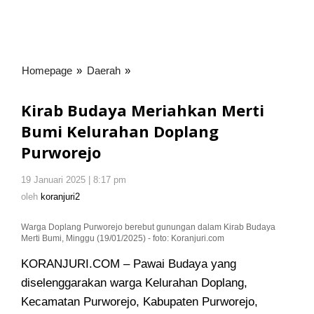
Homepage
»
Daerah
»
Kirab
Budaya
Meriahkan
Kirab Budaya Meriahkan Merti
Merti
Bumi Kelurahan Doplang
Bumi
Purworejo
Kelurahan
Doplang
Purworejo
19 Januari 2025 | 8:17 pm
oleh
koranjuri2
oleh
koranjuri2
Warga Doplang Purworejo berebut gunungan dalam Kirab Budaya
Merti Bumi, Minggu (19/01/2025) - foto: Koranjuri.com
KORANJURI.COM – Pawai Budaya yang
diselenggarakan warga Kelurahan Doplang,
Kecamatan Purworejo, Kabupaten Purworejo,