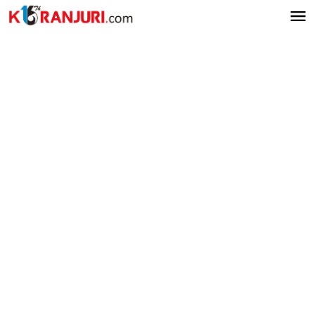
Lewati
ke
konten