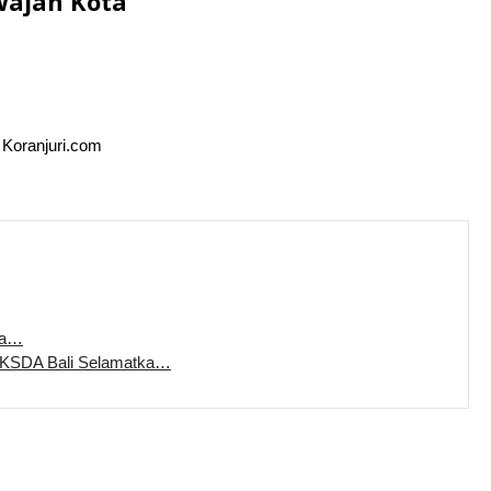
Wajah Kota
: Koranjuri.com
ra…
BKSDA Bali Selamatka…