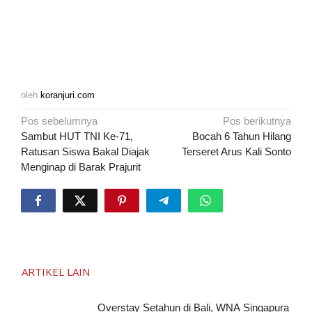
oleh
koranjuri.com
Navigasi
Pos sebelumnya
Pos berikutnya
pos
Sambut HUT TNI Ke-71,
Bocah 6 Tahun Hilang
Ratusan Siswa Bakal Diajak
Terseret Arus Kali Sonto
Menginap di Barak Prajurit
ARTIKEL LAIN
Overstay Setahun di Bali, WNA Singapura