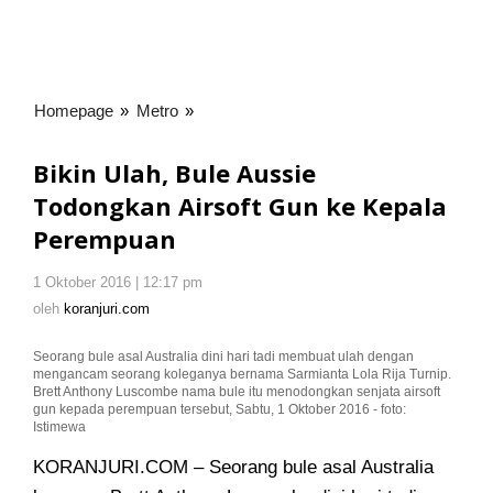
Homepage
»
Metro
»
Bikin
Ulah,
Bule
Bikin Ulah, Bule Aussie
Aussie
Todongkan Airsoft Gun ke Kepala
Todongkan
Perempuan
Airsoft
Gun
ke
1 Oktober 2016 | 12:17 pm
oleh
Kepala
koranjuri.com
oleh
koranjuri.com
Perempuan
Seorang bule asal Australia dini hari tadi membuat ulah dengan
mengancam seorang koleganya bernama Sarmianta Lola Rija Turnip.
Brett Anthony Luscombe nama bule itu menodongkan senjata airsoft
gun kepada perempuan tersebut, Sabtu, 1 Oktober 2016 - foto:
Istimewa
KORANJURI.COM – Seorang bule asal Australia