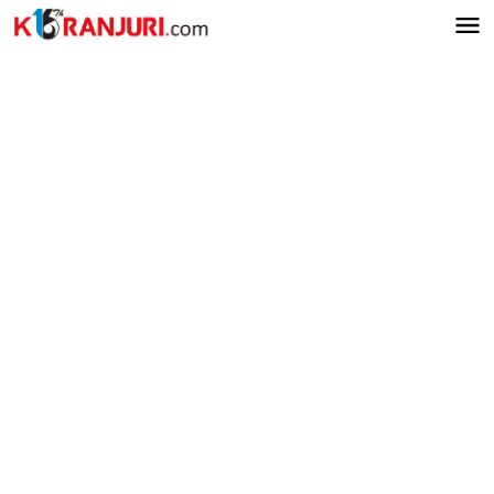
Lewati
ke
konten