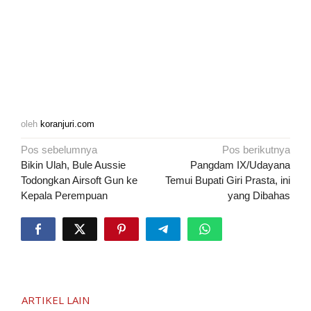
oleh
koranjuri.com
Navigasi
Pos sebelumnya
Pos berikutnya
pos
Bikin Ulah, Bule Aussie
Pangdam IX/Udayana
Todongkan Airsoft Gun ke
Temui Bupati Giri Prasta, ini
Kepala Perempuan
yang Dibahas
ARTIKEL LAIN