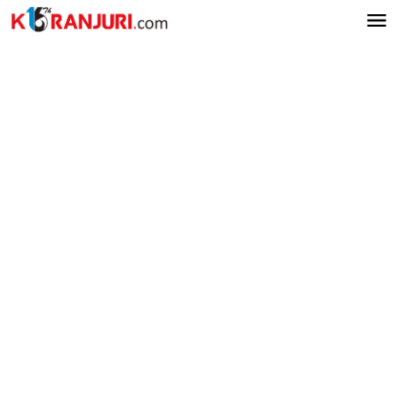
Lewati
ke
konten