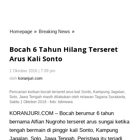
Homepage
»
Breaking News
»
Bocah
6
Tahun
Bocah 6 Tahun Hilang Terseret
Hilang
Arus Kali Sonto
Terseret
Arus
1 Oktober 2016 | 7:09 pm
oleh
Kali
koranjuri.com
oleh
koranjuri.com
Sonto
Pencarian korban bocah terseret arus kali Sonto, Kampung Jagalan,
Solo, Jawa Tengah masih dilakukan oleh relawan Tagana Surakarta,
Sabtu 1 Oktober 2016 - foto: Istimewa
KORANJURI.COM – Bocah berumur 6 tahun
bernama Alfian Nugroho terseret arus sungai ketika
tengah bermain di pinggir kali Sonto, Kampung
Jagalan, Solo
, Jawa Tengah. Peristiwa itu terjadi