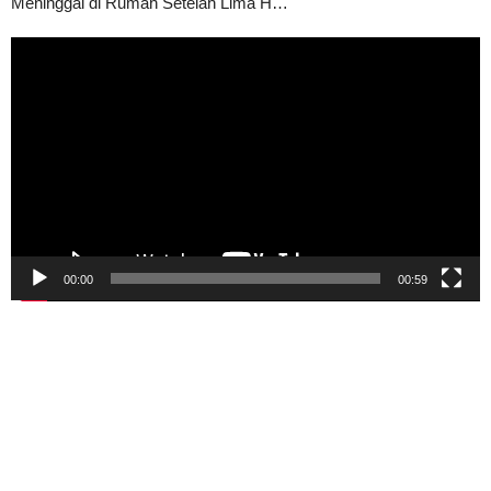
Meninggal di Rumah Setelah Lima H…
Pemutar
Video
00:00
00:59