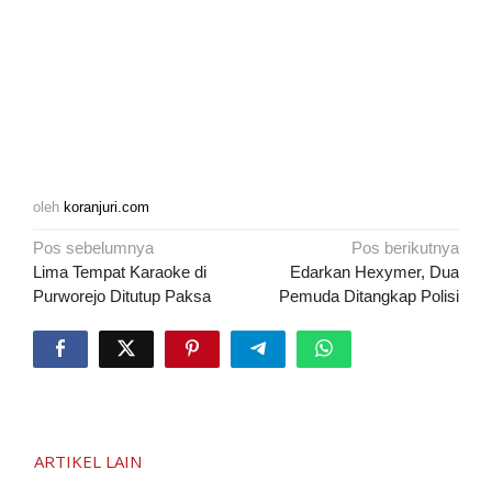
oleh
koranjuri.com
Navigasi
Pos sebelumnya
Pos berikutnya
pos
Lima Tempat Karaoke di
Edarkan Hexymer, Dua
Purworejo Ditutup Paksa
Pemuda Ditangkap Polisi
ARTIKEL LAIN