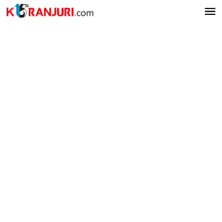
Lewati
ke
konten