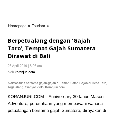
Homepage
»
Tourism
»
Berpetualang
dengan
'Gajah
Berpetualang dengan ‘Gajah
Taro',
Taro’, Tempat Gajah Sumatera
Tempat
Dirawat di Bali
Gajah
Sumatera
Dirawat
26 April 2019 | 8:06 am
oleh
koranjuri.com
di
oleh
koranjuri.com
Bali
Aktifitas turis bersama gajah-gajah di Taman Safari Gajah di Desa Taro,
Tegalalang, Gianyar - foto: Koranjuri.com
KORANJURI.COM – Anniversary 30 tahun Mason
Adventure, perusahaan yang membawahi wahana
petualangan bersama gajah Sumatera, dirayakan di