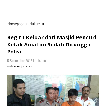
Homepage
»
Hukum
»
Begitu
Keluar
dari
Begitu Keluar dari Masjid Pencuri
Masjid
Kotak Amal ini Sudah Ditunggu
Pencuri
Polisi
Kotak
Amal
ini
5 September 2017 | 4:16 pm
oleh
Sudah
koranjuri.com
oleh
koranjuri.com
Ditunggu
Polisi