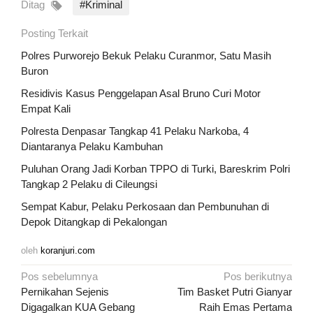
Ditag
#Kriminal
Posting Terkait
Polres Purworejo Bekuk Pelaku Curanmor, Satu Masih
Buron
Residivis Kasus Penggelapan Asal Bruno Curi Motor
Empat Kali
Polresta Denpasar Tangkap 41 Pelaku Narkoba, 4
Diantaranya Pelaku Kambuhan
Puluhan Orang Jadi Korban TPPO di Turki, Bareskrim Polri
Tangkap 2 Pelaku di Cileungsi
Sempat Kabur, Pelaku Perkosaan dan Pembunuhan di
Depok Ditangkap di Pekalongan
oleh
koranjuri.com
Navigasi
Pos sebelumnya
Pos berikutnya
pos
Pernikahan Sejenis
Tim Basket Putri Gianyar
Digagalkan KUA Gebang
Raih Emas Pertama