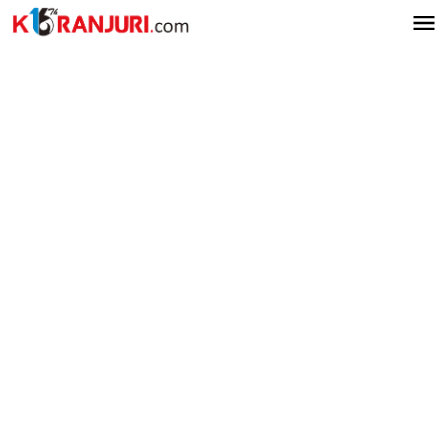
Lewati
ke
konten