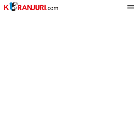
Lewati
ke
konten