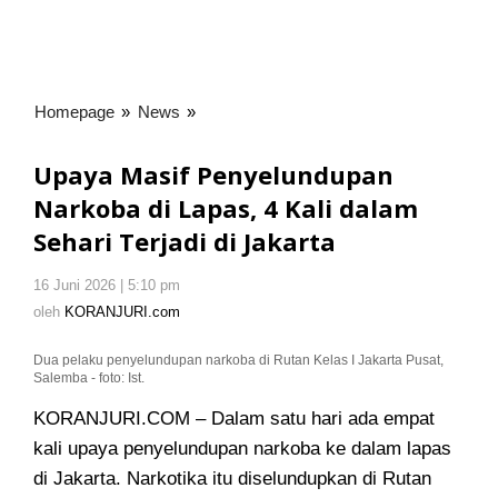
Homepage
»
News
»
Upaya
Masif
Penyelundupan
Upaya Masif Penyelundupan
Narkoba
Narkoba di Lapas, 4 Kali dalam
di
Sehari Terjadi di Jakarta
Lapas,
4
Kali
16 Juni 2026 | 5:10 pm
oleh
KORANJURI.com
dalam
oleh
KORANJURI.com
Sehari
Terjadi
Dua pelaku penyelundupan narkoba di Rutan Kelas I Jakarta Pusat,
Salemba - foto: Ist.
di
Jakarta
KORANJURI.COM – Dalam satu hari ada empat
kali upaya penyelundupan narkoba ke dalam lapas
di Jakarta. Narkotika itu diselundupkan di Rutan