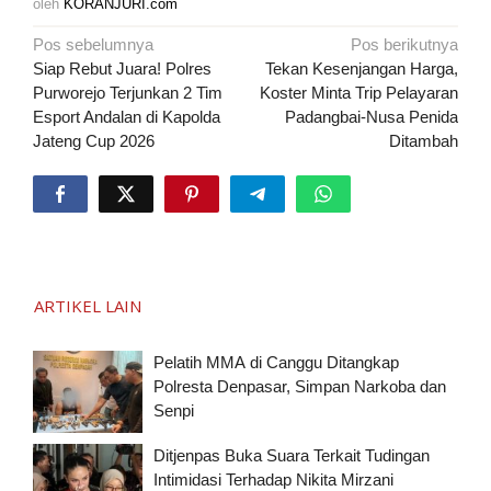
oleh
KORANJURI.com
Navigasi
Pos sebelumnya
Pos berikutnya
pos
Siap Rebut Juara! Polres
Tekan Kesenjangan Harga,
Purworejo Terjunkan 2 Tim
Koster Minta Trip Pelayaran
Esport Andalan di Kapolda
Padangbai-Nusa Penida
Jateng Cup 2026
Ditambah
ARTIKEL LAIN
Pelatih MMA di Canggu Ditangkap
Polresta Denpasar, Simpan Narkoba dan
Senpi
Ditjenpas Buka Suara Terkait Tudingan
Intimidasi Terhadap Nikita Mirzani