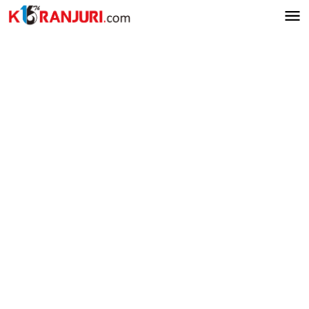
Lewati
ke
konten