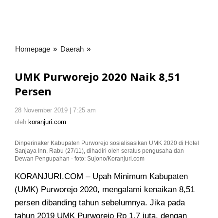
Homepage
»
Daerah
»
UMK
Purworejo
2020
UMK Purworejo 2020 Naik 8,51
Naik
Persen
8,51
Persen
28 November 2019 | 7:25 am
oleh
koranjuri.com
oleh
koranjuri.com
Dinperinaker Kabupaten Purworejo sosialisasikan UMK 2020 di Hotel
Sanjaya Inn, Rabu (27/11), dihadiri oleh seratus pengusaha dan
Dewan Pengupahan - foto: Sujono/Koranjuri.com
KORANJURI.COM – Upah Minimum Kabupaten
(UMK) Purworejo 2020, mengalami kenaikan 8,51
persen dibanding tahun sebelumnya. Jika pada
tahun 2019 UMK Purworejo Rp 1,7 juta, dengan