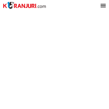
Lewati
ke
konten