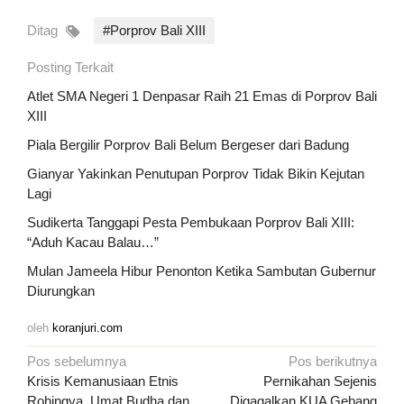
Ditag
#Porprov Bali XIII
Posting Terkait
Atlet SMA Negeri 1 Denpasar Raih 21 Emas di Porprov Bali
XIII
Piala Bergilir Porprov Bali Belum Bergeser dari Badung
Gianyar Yakinkan Penutupan Porprov Tidak Bikin Kejutan
Lagi
Sudikerta Tanggapi Pesta Pembukaan Porprov Bali XIII:
“Aduh Kacau Balau…”
Mulan Jameela Hibur Penonton Ketika Sambutan Gubernur
Diurungkan
oleh
koranjuri.com
Navigasi
Pos sebelumnya
Pos berikutnya
pos
Krisis Kemanusiaan Etnis
Pernikahan Sejenis
Rohingya, Umat Budha dan
Digagalkan KUA Gebang