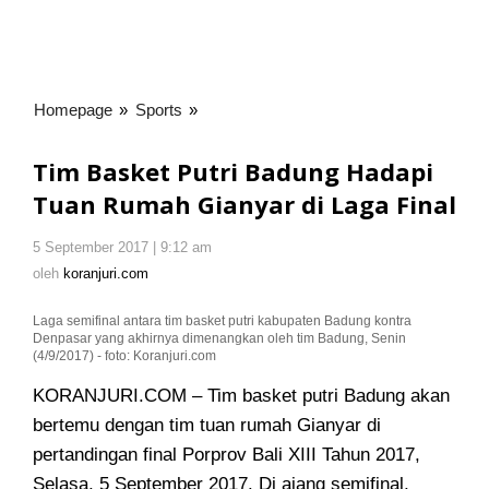
Homepage
»
Sports
»
Tim
Basket
Putri
Tim Basket Putri Badung Hadapi
Badung
Tuan Rumah Gianyar di Laga Final
Hadapi
Tuan
5 September 2017 | 9:12 am
oleh
Rumah
koranjuri.com
oleh
koranjuri.com
Gianyar
di
Laga semifinal antara tim basket putri kabupaten Badung kontra
Laga
Denpasar yang akhirnya dimenangkan oleh tim Badung, Senin
Final
(4/9/2017) - foto: Koranjuri.com
KORANJURI.COM – Tim basket putri Badung akan
bertemu dengan tim tuan rumah Gianyar di
pertandingan final Porprov Bali XIII
Tahun 2017,
Selasa, 5 September 2017. Di ajang semifinal,