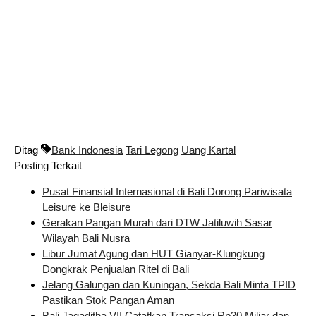
Ditag
Bank Indonesia
Tari Legong
Uang Kartal
Posting Terkait
Pusat Finansial Internasional di Bali Dorong Pariwisata
Leisure ke Bleisure
Gerakan Pangan Murah dari DTW Jatiluwih Sasar
Wilayah Bali Nusra
Libur Jumat Agung dan HUT Gianyar-Klungkung
Dongkrak Penjualan Ritel di Bali
Jelang Galungan dan Kuningan, Sekda Bali Minta TPID
Pastikan Stok Pangan Aman
Bali Jagaditha VII Catatkan Transaksi Rp30 Miliar dan