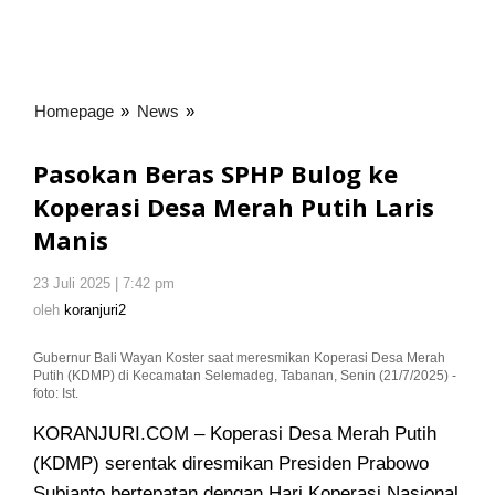
Homepage
»
News
»
Pasokan
Beras
SPHP
Pasokan Beras SPHP Bulog ke
Bulog
Koperasi Desa Merah Putih Laris
ke
Manis
Koperasi
Desa
Merah
23 Juli 2025 | 7:42 pm
oleh
koranjuri2
Putih
oleh
koranjuri2
Laris
Manis
Gubernur Bali Wayan Koster saat meresmikan Koperasi Desa Merah
Putih (KDMP) di Kecamatan Selemadeg, Tabanan, Senin (21/7/2025) -
foto: Ist.
KORANJURI.COM – Koperasi Desa Merah Putih
(KDMP) serentak diresmikan Presiden Prabowo
Subianto bertepatan dengan Hari Koperasi Nasional