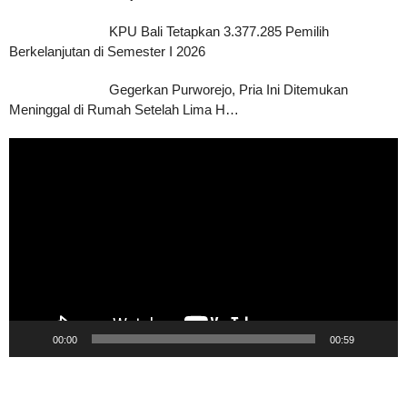
KPU Bali Tetapkan 3.377.285 Pemilih
Berkelanjutan di Semester I 2026
Gegerkan Purworejo, Pria Ini Ditemukan
Meninggal di Rumah Setelah Lima H…
Pemutar
Video
00:00
00:59