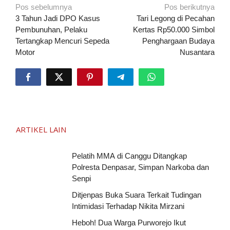
Navigasi
Pos sebelumnya
Pos berikutnya
pos
3 Tahun Jadi DPO Kasus
Tari Legong di Pecahan
Pembunuhan, Pelaku
Kertas Rp50.000 Simbol
Tertangkap Mencuri Sepeda
Penghargaan Budaya
Motor
Nusantara
ARTIKEL LAIN
Pelatih MMA di Canggu Ditangkap
Polresta Denpasar, Simpan Narkoba dan
Senpi
Ditjenpas Buka Suara Terkait Tudingan
Intimidasi Terhadap Nikita Mirzani
Heboh! Dua Warga Purworejo Ikut