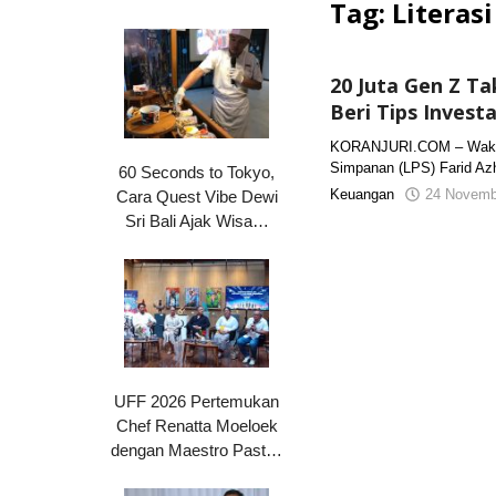
Tag:
Literas
20 Juta Gen Z T
Beri Tips Investa
KORANJURI.COM – Wakil
Simpanan (LPS) Farid Az
60 Seconds to Tokyo,
Keuangan
24 Novemb
Cara Quest Vibe Dewi
Sri Bali Ajak Wisa…
UFF 2026 Pertemukan
Chef Renatta Moeloek
dengan Maestro Past…