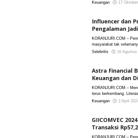
Keuangan
17 Oktober
Influencer dan 
Pengalaman Jadi
KORANJURI.COM – Pemanf
masyarakat tak selamanya
Selebritis
16 Agustus
Astra Financial 
Keuangan dan Di
KORANJURI.COM – Menghad
terus berkembang. Literas
Keuangan
2 April 20
GIICOMVEC 2024 
Transaksi Rp57,2
KORANJURI.COM – Penyel