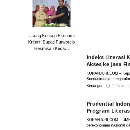
Usung Konsep Ekonomi
Kreatif, Bupati Purworejo
Resmikan Keda…
Indeks Literasi 
Akses ke Jasa Fi
KORANJURI.COM – Kepala 
Soeriadimadja mengataka
Keuangan
22 Novemb
Prudential Indo
Program Literas
KORANJURI.COM – UMKM 
perekonomian nasional d