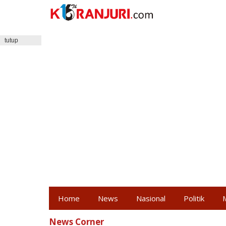
Lewati
ke
konten
tutup
Home
News
Nasional
Politik
News Corner