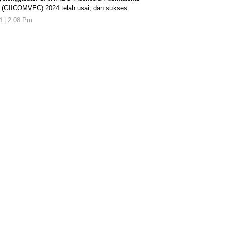
 (GIICOMVEC) 2024 telah usai, dan sukses
24 | 2:08 Pm
oleh
koranjuri.com