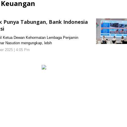
i Keuangan
ak Punya Tabungan, Bank Indonesia
si
 Ketua Dewan Kehormatan Lembaga Penjamin
har Nasution mengungkap, lebih
er 2025 | 4:05 Pm
oleh
KORANJURI.com