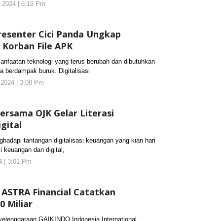
 2024 | 5:19 Pm
oleh
koranjuri2
Presenter Cici Panda Ungkap
 Korban File APK
aatan teknologi yang terus berubah dan dibutuhkan
 berdampak buruk. Digitalisasi
 2024 | 3:08 Pm
oleh
koranjuri2
Bersama OJK Gelar Literasi
gital
api tantangan digitalisasi keuangan yang kian hari
i keuangan dan digital,
24 | 3:01 Pm
oleh
koranjuri.com
ASTRA Financial Catatkan
0 Miliar
enggaraan GAIKINDO Indonesia International