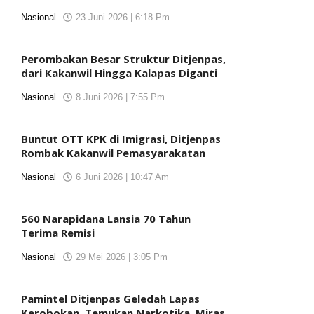
Nasional
23 Juni 2026 | 6:18 Pm
oleh
KORANJURI.com
Perombakan Besar Struktur Ditjenpas,
dari Kakanwil Hingga Kalapas Diganti
Nasional
8 Juni 2026 | 7:55 Pm
oleh
KORANJURI.com
Buntut OTT KPK di Imigrasi, Ditjenpas
Rombak Kakanwil Pemasyarakatan
Nasional
6 Juni 2026 | 10:47 Am
oleh
KORANJURI.com
560 Narapidana Lansia 70 Tahun
Terima Remisi
Nasional
29 Mei 2026 | 3:05 Pm
oleh
KORANJURI.com
Pamintel Ditjenpas Geledah Lapas
Kerobokan, Temukan Narkotika, Miras